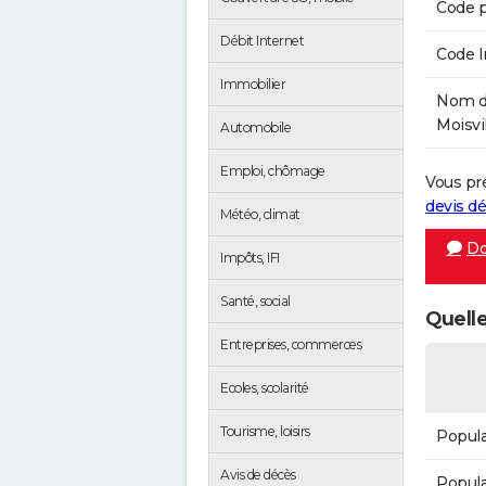
Code p
Débit Internet
Code 
Immobilier
Nom de
Moisvil
Automobile
Emploi, chômage
Vous pr
devis 
Météo, climat
Do
Impôts, IFI
Santé, social
Quelle
Entreprises, commerces
Ecoles, scolarité
Tourisme, loisirs
Popula
Avis de décès
Popula