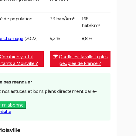
é de population
33 hab/km²
168
hab/km²
de chômage
(2022)
5,2 %
8,8 %
Combien y a-t-il
Quelle est la ville la plus
itants à Moisville ?
peuplée de France ?
e pas manquer
 nos astuces et bons plans directement par e-
e m'abonne
tialité
oisville