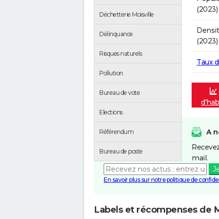
(2023)
Déchetterie Moisville
Densit
Délinquance
(2023)
Risques naturels
Taux 
Pollution
Bureau de vote
d'hab
Elections
A n
Référendum
Recevez
Bureau de poste
mail.
J
En savoir plus sur notre politique de confiden
Labels et récompenses de M