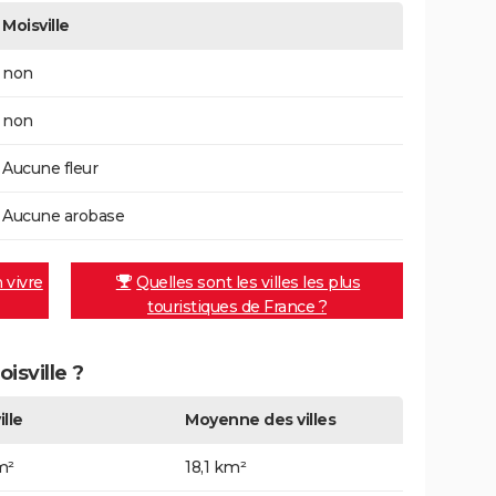
Moisville
non
non
Aucune fleur
Aucune arobase
n vivre
Quelles sont les villes les plus
touristiques de France ?
isville ?
ille
Moyenne des villes
m²
18,1 km²