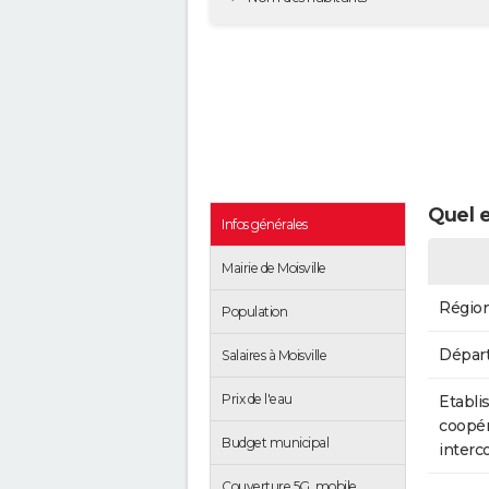
Quel e
Infos générales
Mairie de Moisville
Régio
Population
Dépar
Salaires à Moisville
Prix de l'eau
Etabli
coopér
Budget municipal
inter
Couverture 5G, mobile