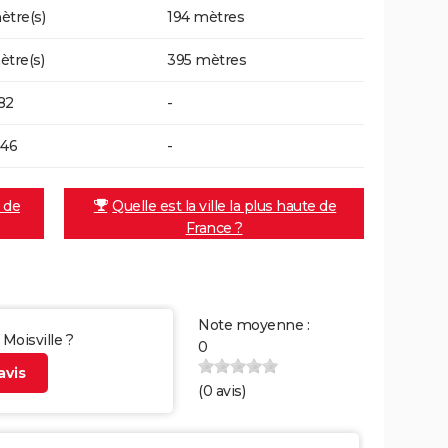
ètre(s)
194 mètres
ètre(s)
395 mètres
82
-
046
-
e de
Quelle est la ville la plus haute de
France ?
Note moyenne :
 Moisville ?
0
vis
(
0
avis)