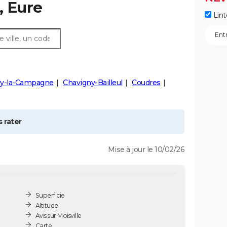
, Eure
Lint
lly-la-Campagne
Chavigny-Bailleul
Coudres
 rater
Mise à jour le 10/02/26
Superficie
Altitude
Avis sur Moisville
Carte