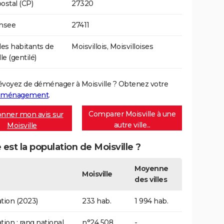
ostal (CP)
27320
Insee
27411
s habitants de
Moisvillois, Moisvilloises
le (gentilé)
évoyez de déménager à Moisville ? Obtenez votre
déménagement
.
Comparer Moisville à une
nner mon avis sur
autre ville...
Moisville
 est la population de Moisville ?
Moyenne
Moisville
des villes
tion (2023)
233 hab.
1 994 hab.
tion : rang national
n°24 508
-