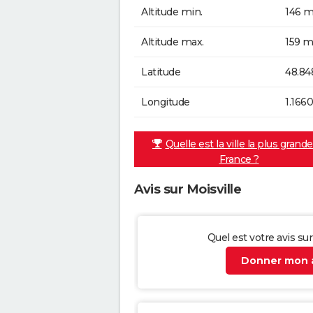
Altitude min.
146 m
Altitude max.
159 m
Latitude
48.84
Longitude
1.166
Quelle est la ville la plus grand
France ?
Avis sur Moisville
Quel est votre avis sur
Donner mon a