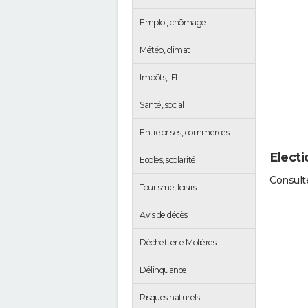
Emploi, chômage
Météo, climat
Impôts, IFI
Santé, social
Entreprises, commerces
Electi
Ecoles, scolarité
Consulte
Tourisme, loisirs
Avis de décès
Déchetterie Molières
Délinquance
Risques naturels