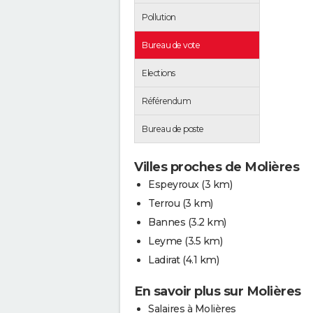
Pollution
Bureau de vote
Elections
Référendum
Bureau de poste
Villes proches de Molières
Espeyroux
(3 km)
Terrou
(3 km)
Bannes
(3.2 km)
Leyme
(3.5 km)
Ladirat
(4.1 km)
En savoir plus sur Molières
Salaires à Molières