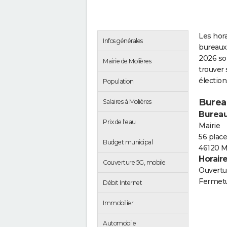
Les hora
Infos générales
bureaux 
2026 so
Mairie de Molières
trouver 
électio
Population
Burea
Salaires à Molières
Bureau
Prix de l'eau
Mairie
56 plac
Budget municipal
46120 M
Horair
Couverture 5G, mobile
Ouvertur
Fermetu
Débit Internet
Immobilier
Automobile