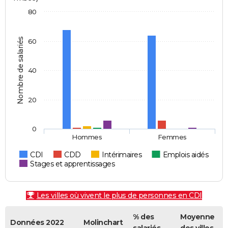
80
Nombre de salariés
60
40
20
0
Hommes
Femmes
CDI
CDD
Intérimaires
Emplois aidés
Stages et apprentissages
Les villes où vivent le plus de personnes en CDI
% des
Moyenne
Données 2022
Molinchart