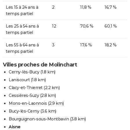
Les 15 à 24 ans à
2
11,8 %
16,7 %
temps partiel
Les 25 à 54 ans à
12
70,6 %
60,1 %
temps partiel
Les 55 à 64 ans à
3
17,6 %
18,2 %
temps partiel
Villes proches de Molinchart
Cerny-lès-Bucy
(1.8 km)
Laniscourt
(1.8 km)
Clacy-et-Thierret
(2.2 km)
Cessières-Suzy
(2.8 km)
Mons-en-Laonnois
(2.9 km)
Bucy-lès-Cerny
(3.6 km)
Bourguignon-sous-Montbavin
(3.8 km)
Aisne