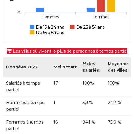
0
Hommes
Femmes
De 15 à 24 ans
De 25 à 54 ans
De 55 à 64 ans
Les villes où vivent le plus de personnes à temps partiel
% des
Moyenne
Données 2022
Molinchart
salariés
des villes
Salariés à temps
17
100%
100%
partiel
Hommes à temps
1
5,9 %
24,7 %
partiel
Femmes à temps
16
94,1 %
75,0 %
partiel