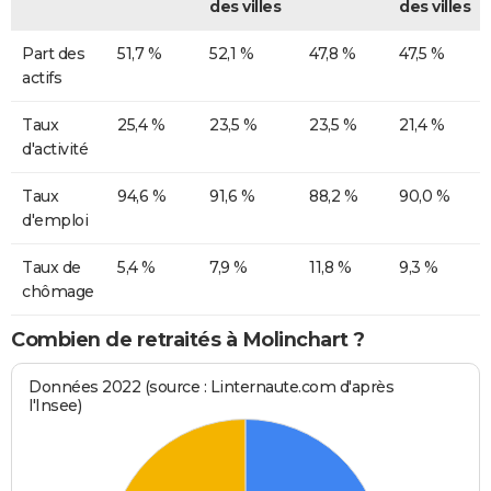
des villes
des villes
Part des
51,7 %
52,1 %
47,8 %
47,5 %
actifs
Taux
25,4 %
23,5 %
23,5 %
21,4 %
d'activité
Taux
94,6 %
91,6 %
88,2 %
90,0 %
d'emploi
Taux de
5,4 %
7,9 %
11,8 %
9,3 %
chômage
Combien de retraités à Molinchart ?
Données 2022 (source : Linternaute.com d'après
l'Insee)