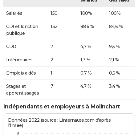
salariés
des villes
Salariés
150
100%
100%
CDI et fonction
132
88,6 %
84,6 %
publique
CDD
7
4,7 %
9,5 %
Intérimaires
2
1,3 %
2,1 %
Emplois aidés
1
0,7 %
0,5 %
Stages et
7
4,7 %
3,4 %
apprentissages
Indépendants et employeurs à Molinchart
Données 2022 (source : Linternaute.com d'après
l'Insee)
6