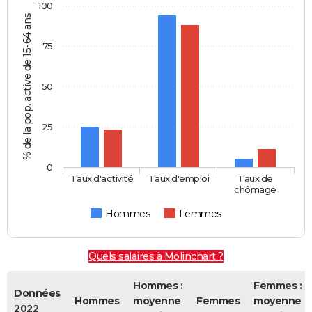
100
% de la pop. active de 15-64 ans
75
50
25
0
Taux d'activité
Taux d'emploi
Taux de
chômage
Hommes
Femmes
Quels salaires à Molinchart ?
Hommes :
Femmes :
Données
Hommes
moyenne
Femmes
moyenne
2022