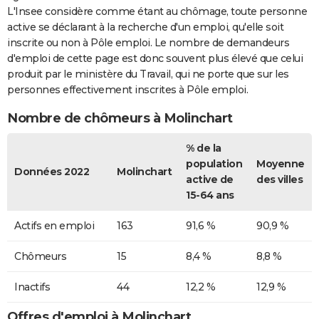
L'Insee considère comme étant au chômage, toute personne
active se déclarant à la recherche d'un emploi, qu'elle soit
inscrite ou non à Pôle emploi. Le nombre de demandeurs
d'emploi de cette page est donc souvent plus élevé que celui
produit par le ministère du Travail, qui ne porte que sur les
personnes effectivement inscrites à Pôle emploi.
Nombre de chômeurs à Molinchart
% de la
population
Moyenne
Données 2022
Molinchart
active de
des villes
15-64 ans
Actifs en emploi
163
91,6 %
90,9 %
Chômeurs
15
8,4 %
8,8 %
Inactifs
44
12,2 %
12,9 %
Offres d'emploi à Molinchart