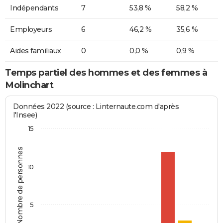
Indépendants
7
53,8 %
58,2 %
Employeurs
6
46,2 %
35,6 %
Aides familiaux
0
0,0 %
0,9 %
Temps partiel des hommes et des femmes à
Molinchart
Données 2022 (source : Linternaute.com d'après
l'Insee)
15
Nombre de personnes
10
5