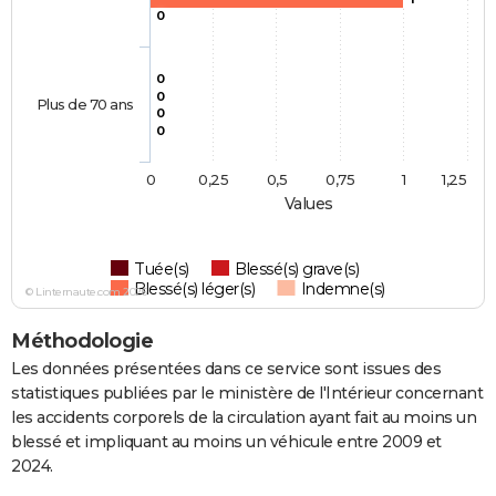
0
0
0
Plus de 70 ans
0
0
0
0,25
0,5
0,75
1
1,25
Values
Tuée(s)
Blessé(s) grave(s)
Blessé(s) léger(s)
Indemne(s)
© Linternaute.com 2026
Méthodologie
Les données présentées dans ce service sont issues des
statistiques publiées par le ministère de l'Intérieur concernant
les accidents corporels de la circulation ayant fait au moins un
blessé et impliquant au moins un véhicule entre 2009 et
2024.