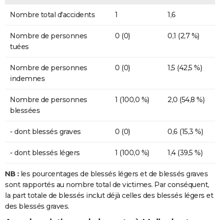
Nombre total d'accidents
1
1,6
Nombre de personnes
0 (0)
0,1 (2,7 %)
tuées
Nombre de personnes
0 (0)
1,5 (42,5 %)
indemnes
Nombre de personnes
1 (100,0 %)
2,0 (54,8 %)
blessées
- dont blessés graves
0 (0)
0,6 (15,3 %)
- dont blessés légers
1 (100,0 %)
1,4 (39,5 %)
NB :
les pourcentages de blessés légers et de blessés graves
sont rapportés au nombre total de victimes. Par conséquent,
la part totale de blessés inclut déjà celles des blessés légers et
des blessés graves.