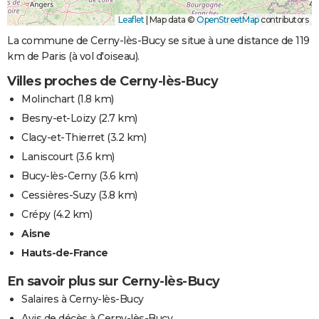
Leaflet
|
Map data ©
OpenStreetMap
contributors
La commune de Cerny-lès-Bucy se situe à une distance de 119
km de Paris (à vol d'oiseau).
Villes proches de Cerny-lès-Bucy
Molinchart
(1.8 km)
Besny-et-Loizy
(2.7 km)
Clacy-et-Thierret
(3.2 km)
Laniscourt
(3.6 km)
Bucy-lès-Cerny
(3.6 km)
Cessières-Suzy
(3.8 km)
Crépy
(4.2 km)
Aisne
Hauts-de-France
En savoir plus sur Cerny-lès-Bucy
Salaires à Cerny-lès-Bucy
Avis de décès à Cerny-lès-Bucy