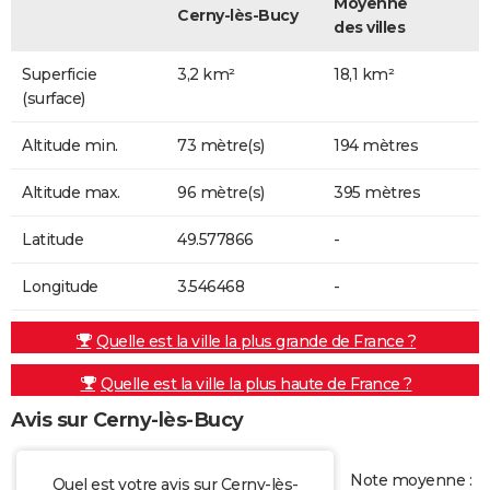
Moyenne
Cerny-lès-Bucy
des villes
Superficie
3,2 km²
18,1 km²
(surface)
Altitude min.
73 mètre(s)
194 mètres
Altitude max.
96 mètre(s)
395 mètres
Latitude
49.577866
-
Longitude
3.546468
-
Quelle est la ville la plus grande de France ?
Quelle est la ville la plus haute de France ?
Avis sur Cerny-lès-Bucy
Note moyenne :
Quel est votre avis sur Cerny-lès-