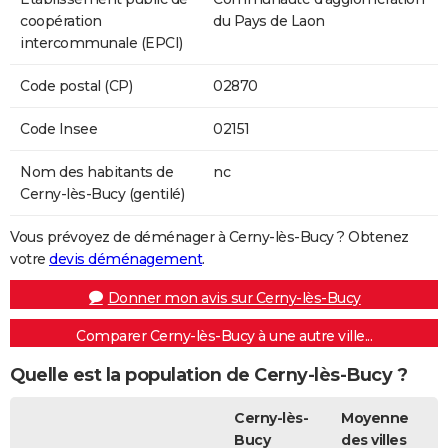
coopération
du Pays de Laon
intercommunale (EPCI)
Code postal (CP)
02870
Code Insee
02151
Nom des habitants de
nc
Cerny-lès-Bucy (gentilé)
Vous prévoyez de déménager à Cerny-lès-Bucy ? Obtenez
votre
devis déménagement
.
Donner mon avis sur Cerny-lès-Bucy
Comparer Cerny-lès-Bucy à une autre ville...
Quelle est la population de Cerny-lès-Bucy ?
Cerny-lès-
Moyenne
Bucy
des villes