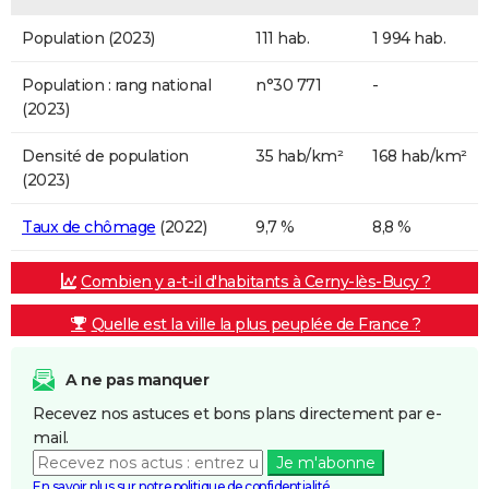
Population (2023)
111 hab.
1 994 hab.
Population : rang national
n°30 771
-
(2023)
Densité de population
35 hab/km²
168 hab/km²
(2023)
Taux de chômage
(2022)
9,7 %
8,8 %
Combien y a-t-il d'habitants à Cerny-lès-Bucy ?
Quelle est la ville la plus peuplée de France ?
A ne pas manquer
Recevez nos astuces et bons plans directement par e-
mail.
Je m'abonne
En savoir plus sur notre politique de confidentialité