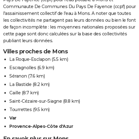
Communaute De Communes Du Pays De Fayence (ccpf) pour
l'assainissement collectif de l'eau à Mons. A noter que toutes
les collectivités ne partagent pas leurs données ou bien le font
de façon incomplète : les moyennes nationales proposées sur
cette page sont donc calculées sur la base des collectivités
publiant leurs données.
Villes proches de Mons
La Roque-Esclapon
(5.5 km)
Escragnolles
(6.9 km)
Séranon
(7.6 km)
La Bastide
(8.2 km)
Caille
(8.7 km)
Saint-Cézaire-sur-Siagne
(8.8 km)
Tourrettes
(9.5 km)
Var
Provence-Alpes-Côte d'Azur
En savoir plus sur Mons