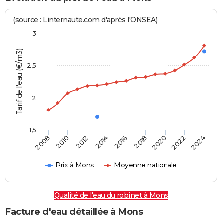
(source : Linternaute.com d'après l'ONSEA)
3
Tarif de l'eau (€/m3)
2,5
2
1,5
2016
2014
2024
2012
2022
2010
2020
2008
2018
Prix à Mons
Moyenne nationale
Qualité de l'eau du robinet à Mons
Facture d'eau détaillée à Mons