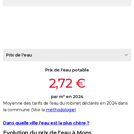
City break
Voyage de noces
Climat
Destinations
Voyage nature
Forum
+
PHOTO
GUIDES D'ACHAT
BONS PLANS
CARTE DE VOEUX
Carte Bonne année
Carte Pâques
Carte de Noël
Carte Saint-Valentin
Carte d'anniversaire
Prix de l'eau
DICTIONNAIRE
Biographies
Expressions
Dictionnaire
Citations
Proverbes
PROGRAMME TV
Prix de l'eau potable
2,72 €
COPAINS D'AVANT
Se connecter
Collèges
Universités
Service militaire
S'inscrire
Lycées
Primaires
Entreprises
Avis de recherche
AVIS DE DÉCÈS
par m³ en 2024
Moyenne des tarifs de l'eau du robinet déclarés en 2024 dans
FORUM
la commune. (Voir la
méthodologie
)
Lifestyle
Sport
Television
Cinema
Bricolage
Culture
Auto
Voyage
Dans quelle ville l'eau est la plus chère ?
Evolution du prix de l'eau à Mons