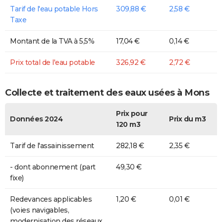
Tarif de l'eau potable Hors
309,88 €
2,58 €
Taxe
Montant de la TVA à 5,5%
17,04 €
0,14 €
Prix total de l'eau potable
326,92 €
2,72 €
Collecte et traitement des eaux usées à Mons
Prix pour
Données 2024
Prix du m3
120 m3
Tarif de l'assainissement
282,18 €
2,35 €
- dont abonnement (part
49,30 €
fixe)
Redevances applicables
1,20 €
0,01 €
(voies navigables,
modernisation des réseaux,