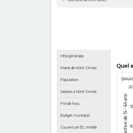
Infos générales
Quel 
Mairie de Mont-Ormel
(sourc
Population
2
Salaires à Mont-Ormel
% de la pop. active de 15 - 64 ans
Prix de l'eau
1
Budget municipal
1
Couverture 5G, mobile