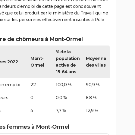
ndeurs d'emploi de cette page est donc souvent
vé que celui produit par le ministère du Travail, qui ne
e sur les personnes effectivement inscrites à Pôle
e de chômeurs à Mont-Ormel
% de la
Mont-
population
Moyenne
es 2022
Ormel
active de
des villes
15-64 ans
 en emploi
22
100,0 %
90,9 %
urs
0
0,0 %
8,8 %
s
4
7,7 %
12,9 %
es femmes à Mont-Ormel