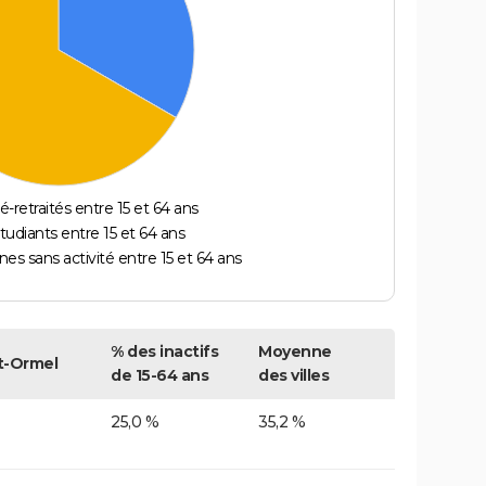
é-retraités entre 15 et 64 ans
étudiants entre 15 et 64 ans
es sans activité entre 15 et 64 ans
% des inactifs
Moyenne
t-Ormel
de 15-64 ans
des villes
25,0 %
35,2 %