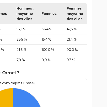
Hommes :
Femmes :
mes
moyenne
Femmes
moyenne
des villes
des villes
%
52,1 %
36,4 %
47,5 %
 %
23,5 %
15,4 %
21,4 %
0 %
91,6 %
100,0 %
90,0 %
%
7,9 %
0,0 %
9,3 %
t-Ormel ?
.com d'après l'Insee)