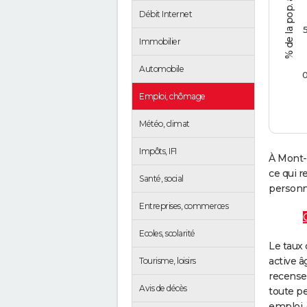
Débit Internet
Immobilier
Automobile
Emploi, chômage
Météo, climat
Impôts, IFI
À Mont-
ce qui 
Santé, social
personne
Entreprises, commerces
Ecoles, scolarité
Le taux 
active â
Tourisme, loisirs
recense
Avis de décès
toute pe
emploi, 