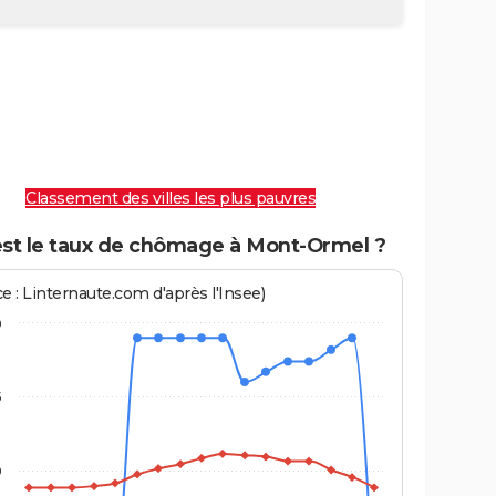
Classement des villes les plus pauvres
est le taux de chômage à Mont-Ormel ?
e : Linternaute.com d'après l'Insee)
0
5
0