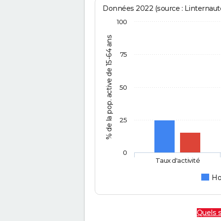
Données 2022 (source : Linternaute
100
% de la pop. active de 15-64 ans
75
50
25
0
Taux d'activité
H
Quels 