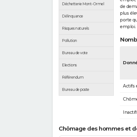
Déchetterie Mont-Ormel
de dema
plus éle
Délinquance
porte qu
emploi.
Risques naturels
Nombr
Pollution
Bureau de vote
Donné
Elections
Référendum
Actifs
Bureau de poste
Chôme
Inactif
Chômage des hommes et d