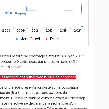
5
0
2006
2009
2012
2015
2018
2021
Mont-Ormel
France
Ormel, le taux de chômage a atteint
0,0 %
en 2022,
représente 0 chômeurs dans la commune et 22
s en activité.
Classement des villes avec le plus de chômage
de chômage présenté ici porte sur la population
gée de 15 à 64 ans et s'entend au sens du
ment. L'Insee considère comme étant au chômage,
rsonne active se déclarant à la recherche d'un
qu'elle soit inscrite ou non à Pôle emploi. Le nombre