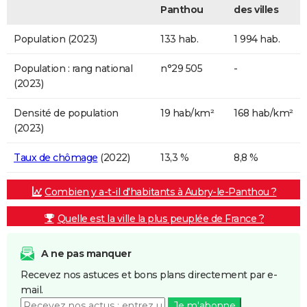
Panthou
des villes
Population (2023)
133 hab.
1 994 hab.
Population : rang national
n°29 505
-
(2023)
Densité de population
19 hab/km²
168 hab/km²
(2023)
Taux de chômage
(2022)
13,3 %
8,8 %
Combien y a-t-il d'habitants à Aubry-le-Panthou ?
Quelle est la ville la plus peuplée de France ?
A ne pas manquer
Recevez nos astuces et bons plans directement par e-
mail.
Je m'abonne