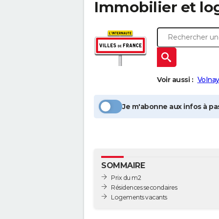
Immobilier et l
Voir aussi :
Volna
Je m'abonne aux infos à pas
SOMMAIRE
Prix du m2
Résidences secondaires
Logements vacants