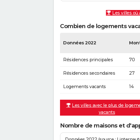
Les villes où
Combien de logements vacan
Données 2022
Mont
Résidences principales
70
Résidences secondaires
27
Logements vacants
14
Les villes avec le plus de logem
vacants
Nombre de maisons et d'ap
Données 2022 (source : Linternaute