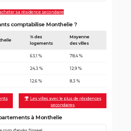
 acheter sa résidence secondaire
ts comptabilise Monthelie ?
% des
Moyenne
helie
logements
des villes
63,1 %
78,4 %
24,3 %
12,9 %
12,6 %
8,3 %
ents
Les villes avec le plus de résidences
secondaires
partements à Monthelie
.com d'après l'Insee)