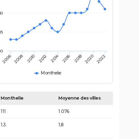
10
05
00
2006
2008
2010
2012
2014
2016
2018
2020
2022
Monthelie
Monthelie
Moyenne des villes
111
1 076
1,3
1,8