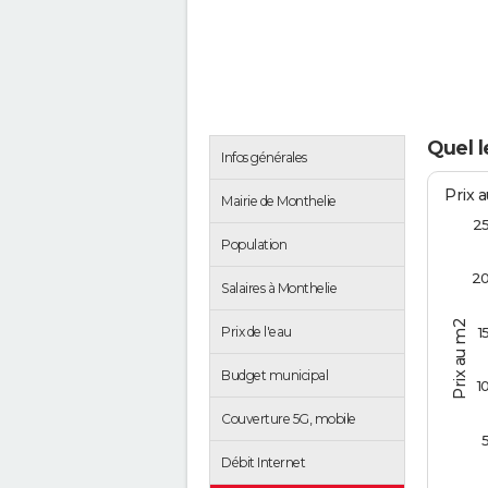
Quel l
Infos générales
Prix 
Mairie de Monthelie
2
Population
2
Salaires à Monthelie
Prix au m2
Prix de l'eau
1
Budget municipal
1
Couverture 5G, mobile
Débit Internet