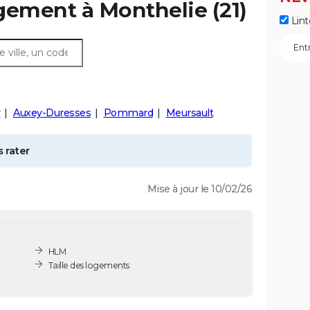
ogement à
Monthelie
(21)
Lint
y
Auxey-Duresses
Pommard
Meursault
 rater
Mise à jour le 10/02/26
HLM
Taille des logements