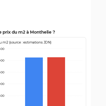
e prix du m2 à Monthelie ?
au m2 (source : estimations JDN)
500
000
500
000
500