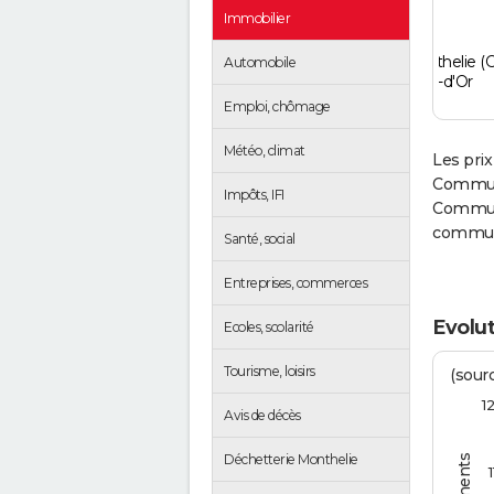
Immobilier
Monthelie (
Automobile
Côte-d'Or
Emploi, chômage
Météo, climat
Les prix
Communa
Impôts, IFI
Communa
commun
Santé, social
Entreprises, commerces
Evolut
Ecoles, scolarité
Tourisme, loisirs
(sourc
1
Avis de décès
Déchetterie Monthelie
1