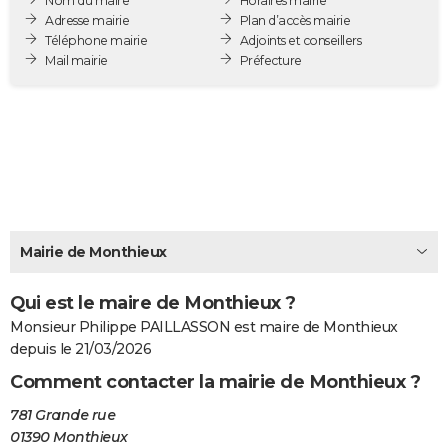
Nom du maire
Horaires mairie
City break
Voyage de noces
Climat
Destinations
Voyage nature
Forum
+
Adresse mairie
Plan d’accès mairie
PHOTO
Téléphone mairie
Adjoints et conseillers
Mail mairie
Préfecture
GUIDES D'ACHAT
BONS PLANS
CARTE DE VOEUX
Carte Bonne année
Carte Pâques
Carte de Noël
Carte Saint-Valentin
Carte d'anniversaire
DICTIONNAIRE
Biographies
Expressions
Dictionnaire
Citations
Proverbes
PROGRAMME TV
Mairie de Monthieux
COPAINS D'AVANT
Qui est le maire de Monthieux ?
Se connecter
Collèges
Universités
Service militaire
S'inscrire
Lycées
Primaires
Entreprises
Avis de recherche
AVIS DE DÉCÈS
Monsieur Philippe PAILLASSON est maire de Monthieux
FORUM
depuis le 21/03/2026
Comment contacter la mairie de Monthieux ?
Lifestyle
Sport
Television
Cinema
Bricolage
Culture
Auto
Voyage
781 Grande rue
01390 Monthieux