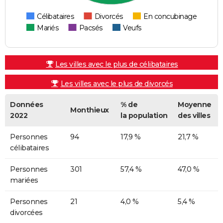
Célibataires
Divorcés
En concubinage
Mariés
Pacsés
Veufs
Les villes avec le plus de célibataires
Les villes avec le plus de divorcés
Données
% de
Moyenne
Monthieux
2022
la population
des villes
Personnes
94
17,9 %
21,7 %
célibataires
Personnes
301
57,4 %
47,0 %
mariées
Personnes
21
4,0 %
5,4 %
divorcées