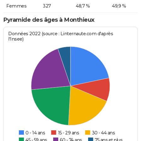
Femmes
327
48,7 %
49,9 %
Pyramide des âges à Monthieux
Données 2022 (source : Linternaute.com d'après
l'Insee)
0 - 14 ans
15 - 29 ans
30 - 44 ans
45 - 59 ans
60 - 74 ans
75 ans et plus