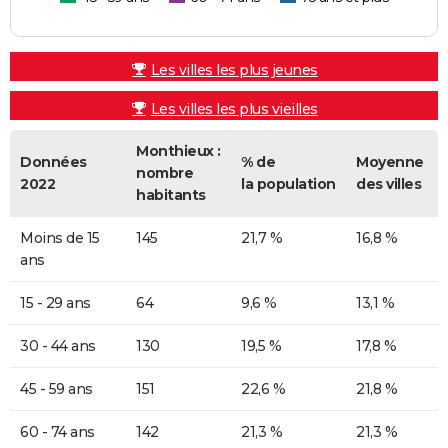
Les villes les plus jeunes
Les villes les plus vieilles
Monthieux :
Données
% de
Moyenne
nombre
2022
la population
des villes
habitants
Moins de 15
145
21,7 %
16,8 %
ans
15 - 29 ans
64
9,6 %
13,1 %
30 - 44 ans
130
19,5 %
17,8 %
45 - 59 ans
151
22,6 %
21,8 %
60 - 74 ans
142
21,3 %
21,3 %