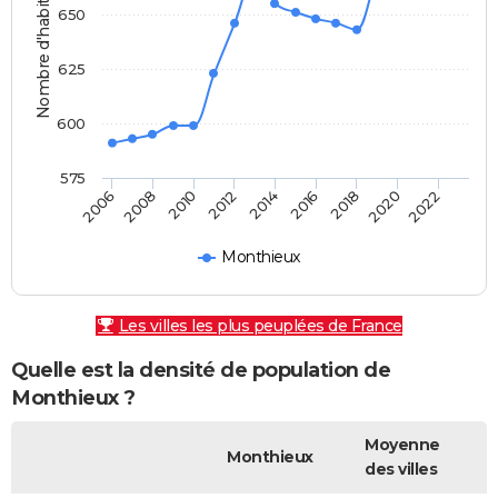
Nombre d'habitants
650
625
600
575
2010
2016
2022
2008
2014
2020
2006
2012
2018
Monthieux
Les villes les plus peuplées de France
Quelle est la densité de population de
Monthieux ?
Moyenne
Monthieux
des villes