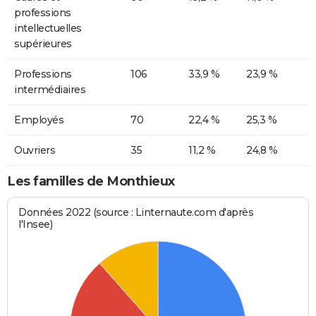
professions
intellectuelles
supérieures
Professions
106
33,9 %
23,9 %
intermédiaires
Employés
70
22,4 %
25,3 %
Ouvriers
35
11,2 %
24,8 %
Les familles de Monthieux
Données 2022 (source : Linternaute.com d'après
l'Insee)