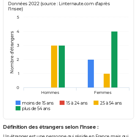
Données 2022 (source : Linternaute.com d'après
l'Insee)
5
4
Nombre d'étrangers
3
2
1
0
Hommes
Femmes
moins de 15 ans
15 à 24 ans
25 à 54 ans
plus de 54 ans
Définition des étrangers selon l'Insee :
Un étranger est une personne qui réside en France mais qui