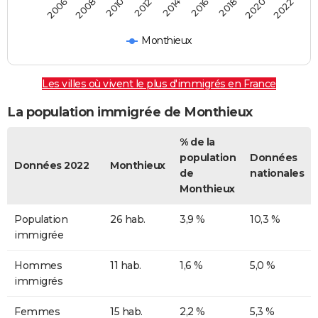
2018
2014
2006
2010
2016
2020
2012
2008
2022
Monthieux
Les villes où vivent le plus d'immigrés en France
La population immigrée de Monthieux
% de la
population
Données
Données 2022
Monthieux
de
nationales
Monthieux
Population
26 hab.
3,9 %
10,3 %
immigrée
Hommes
11 hab.
1,6 %
5,0 %
immigrés
Femmes
15 hab.
2,2 %
5,3 %