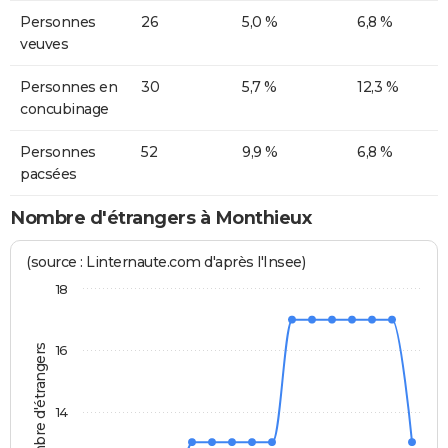
Personnes
26
5,0 %
6,8 %
veuves
Personnes en
30
5,7 %
12,3 %
concubinage
Personnes
52
9,9 %
6,8 %
pacsées
Nombre d'étrangers à Monthieux
(source : Linternaute.com d'après l'Insee)
18
Nombre d'étrangers
16
14