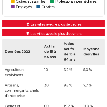
Cadres et assimilés
Professions intermédiaires
Employés
Ouvriers
Les villes avec le plus de cadres
Les villes avec le plus d'ouvriers
% des
Actifs
actifs
Moyenne
Données 2022
de 15 à
de 15 à
des villes
64 ans
64 ans
Agriculteurs
10
3,2 %
5,0 %
exploitants
Artisans,
30
9,6 %
7,7 %
commerçants, chefs
d'entreprise
Cadres et
60
19,2 %
11,0 %