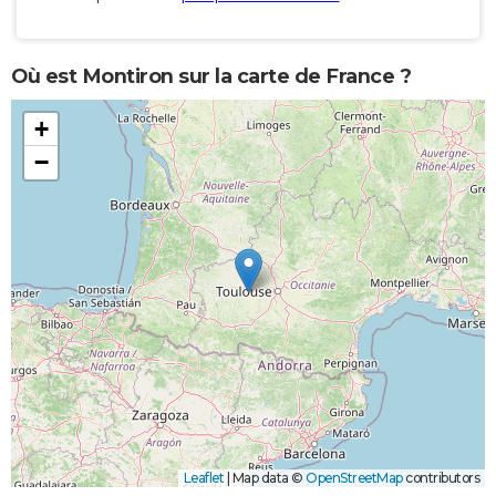
Où est Montiron sur la carte de France ?
+
−
Leaflet
|
Map data ©
OpenStreetMap
contributors