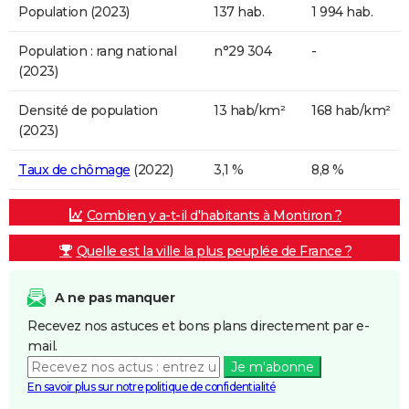
Population (2023)
137 hab.
1 994 hab.
Population : rang national
n°29 304
-
(2023)
Densité de population
13 hab/km²
168 hab/km²
(2023)
Taux de chômage
(2022)
3,1 %
8,8 %
Combien y a-t-il d'habitants à Montiron ?
Quelle est la ville la plus peuplée de France ?
A ne pas manquer
Recevez nos astuces et bons plans directement par e-
mail.
Je m'abonne
En savoir plus sur notre politique de confidentialité