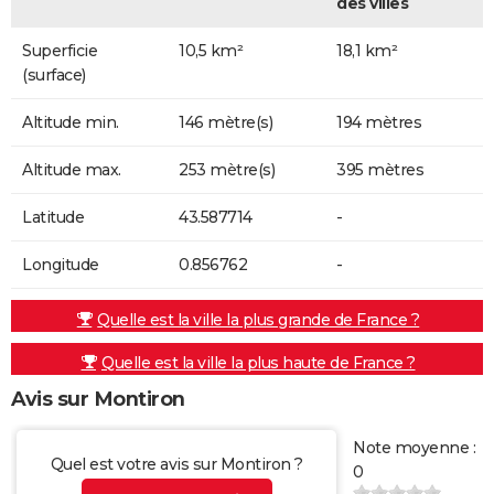
des villes
Superficie
10,5 km²
18,1 km²
(surface)
Altitude min.
146 mètre(s)
194 mètres
Altitude max.
253 mètre(s)
395 mètres
Latitude
43.587714
-
Longitude
0.856762
-
Quelle est la ville la plus grande de France ?
Quelle est la ville la plus haute de France ?
Avis sur Montiron
Note moyenne :
Quel est votre avis sur Montiron ?
0