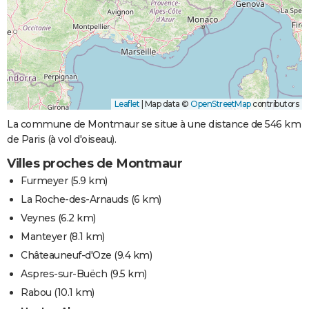
Leaflet
|
Map data ©
OpenStreetMap
contributors
La commune de Montmaur se situe à une distance de 546 km
de Paris (à vol d'oiseau).
Villes proches de Montmaur
Furmeyer
(5.9 km)
La Roche-des-Arnauds
(6 km)
Veynes
(6.2 km)
Manteyer
(8.1 km)
Châteauneuf-d'Oze
(9.4 km)
Aspres-sur-Buëch
(9.5 km)
Rabou
(10.1 km)