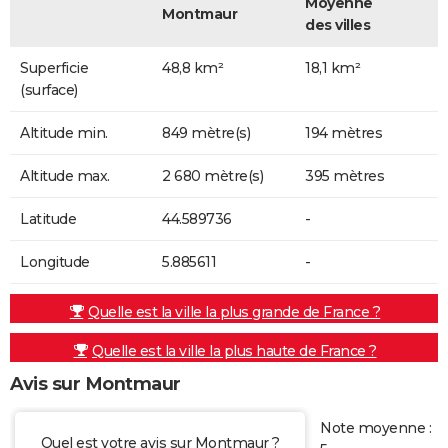
Moyenne
Montmaur
des villes
Superficie
48,8 km²
18,1 km²
(surface)
Altitude min.
849 mètre(s)
194 mètres
Altitude max.
2 680 mètre(s)
395 mètres
Latitude
44.589736
-
Longitude
5.885611
-
Quelle est la ville la plus grande de France ?
Quelle est la ville la plus haute de France ?
Avis sur Montmaur
Note moyenne :
Quel est votre avis sur Montmaur ?