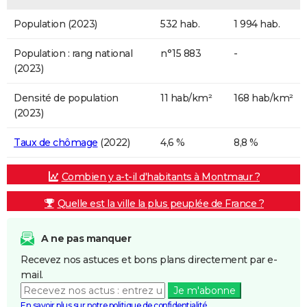
Population (2023)
532 hab.
1 994 hab.
Population : rang national
n°15 883
-
(2023)
Densité de population
11 hab/km²
168 hab/km²
(2023)
Taux de chômage
(2022)
4,6 %
8,8 %
Combien y a-t-il d'habitants à Montmaur ?
Quelle est la ville la plus peuplée de France ?
A ne pas manquer
Recevez nos astuces et bons plans directement par e-
mail.
Je m'abonne
En savoir plus sur notre politique de confidentialité