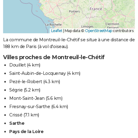
Leaflet
|
Map data ©
OpenStreetMap
contributors
La commune de Montreuil-le-Chétif se situe à une distance de
188 km de Paris (à vol d'oiseau).
Villes proches de Montreuil-le-Chétif
Douillet
(4 km)
Saint-Aubin-de-Locquenay
(4 km)
Pezé-le-Robert
(4.3 km)
Ségrie
(5.2 km)
Mont-Saint-Jean
(5.6 km)
Fresnay-sur-Sarthe
(6.4 km)
Crissé
(7.1 km)
Sarthe
Pays de la Loire