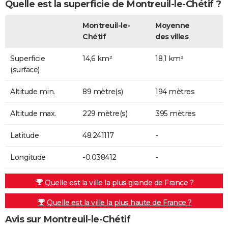
Quelle est la superficie de Montreuil-le-Chétif ?
Montreuil-le-
Moyenne
Chétif
des villes
Superficie
14,6 km²
18,1 km²
(surface)
Altitude min.
89 mètre(s)
194 mètres
Altitude max.
229 mètre(s)
395 mètres
Latitude
48.241117
-
Longitude
-0.038412
-
Quelle est la ville la plus grande de France ?
Quelle est la ville la plus haute de France ?
Avis sur Montreuil-le-Chétif