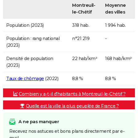
Montreuil-
Moyenne
le-Chétif
des villes
Population (2023)
318 hab.
1 994 hab.
Population : rang national
n°21 219
-
(2023)
Densité de population
22 hab/km²
168 hab/km²
(2023)
Taux de chômage
(2022)
8,8 %
8,8 %
Combien y a-t-il d'habitants à Montreuil-le-Chétif ?
Quelle est la ville la plus peuplée de France ?
A ne pas manquer
Recevez nos astuces et bons plans directement par e-
mail.