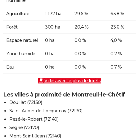
humaine
Agriculture
1 172 ha
79,6 %
63,8 %
Forêt
300 ha
20,4 %
23,6 %
Espace naturel
0 ha
0,0 %
4,0 %
Zone humide
0 ha
0,0 %
0,2 %
Eau
0 ha
0,0 %
0,7 %
Villes avec le plus de forêts
Les villes à proximité de Montreuil-le-Chétif
Douillet (72130)
Saint-Aubin-de-Locquenay (72130)
Pezé-le-Robert (72140)
Ségrie (72170)
Mont-Saint-Jean (72140)