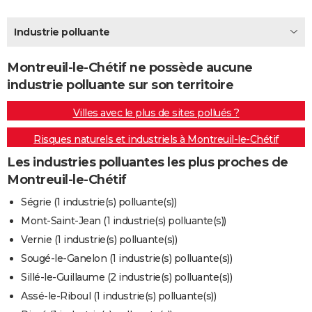
City break
Voyage de noces
Climat
Destinations
Voyage nature
Forum
+
PHOTO
Industrie polluante
GUIDES D'ACHAT
Montreuil-le-Chétif ne possède aucune
BONS PLANS
industrie polluante sur son territoire
CARTE DE VOEUX
Villes avec le plus de sites pollués ?
Carte Bonne année
Carte Pâques
Carte de Noël
Carte Saint-Valentin
Carte d'anniversaire
DICTIONNAIRE
Risques naturels et industriels à Montreuil-le-Chétif
Biographies
Expressions
Dictionnaire
Citations
Proverbes
PROGRAMME TV
Les industries polluantes les plus proches de
Montreuil-le-Chétif
COPAINS D'AVANT
Ségrie (1 industrie(s) polluante(s))
Se connecter
Collèges
Universités
Service militaire
S'inscrire
Lycées
Primaires
Entreprises
Avis de recherche
AVIS DE DÉCÈS
Mont-Saint-Jean (1 industrie(s) polluante(s))
Vernie (1 industrie(s) polluante(s))
FORUM
Sougé-le-Ganelon (1 industrie(s) polluante(s))
Lifestyle
Sport
Television
Cinema
Bricolage
Culture
Auto
Voyage
Sillé-le-Guillaume (2 industrie(s) polluante(s))
Assé-le-Riboul (1 industrie(s) polluante(s))