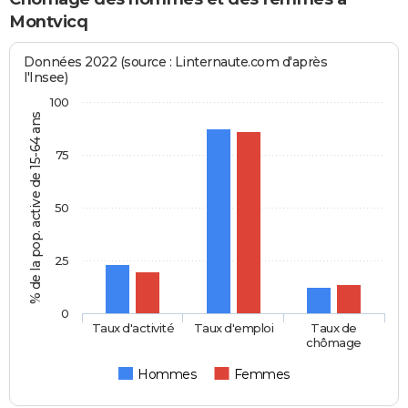
Montvicq
Données 2022 (source : Linternaute.com d'après
l'Insee)
100
% de la pop. active de 15-64 ans
75
50
25
0
Taux d'activité
Taux d'emploi
Taux de
chômage
Hommes
Femmes