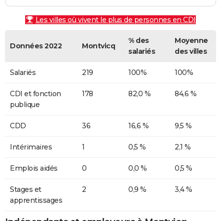
Les villes où vivent le plus de personnes en CDI
% des
Moyenne
Données 2022
Montvicq
salariés
des villes
Salariés
219
100%
100%
CDI et fonction
178
82,0 %
84,6 %
publique
CDD
36
16,6 %
9,5 %
Intérimaires
1
0,5 %
2,1 %
Emplois aidés
0
0,0 %
0,5 %
Stages et
2
0,9 %
3,4 %
apprentissages