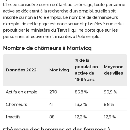
L'Insee considère comme étant au chômage, toute personne
active se déclarant à la recherche d'un emploi, qu'elle soit
inscrite ou non à Pôle emploi. Le nombre de demandeurs
d'emploi de cette page est donc souvent plus élevé que celui
produit par le ministère du Travail, qui ne porte que sur les
personnes effectivement inscrites à Pôle emploi.
Nombre de chômeurs à Montvicq
% de la
population
Moyenne
Données 2022
Montvicq
active de
des villes
15-64 ans
Actifs en emploi
270
86,8 %
90,9 %
Chômeurs
41
13,2 %
8,8 %
Inactifs
88
12,2 %
12,9 %
Chômage des hommes et des femmes à