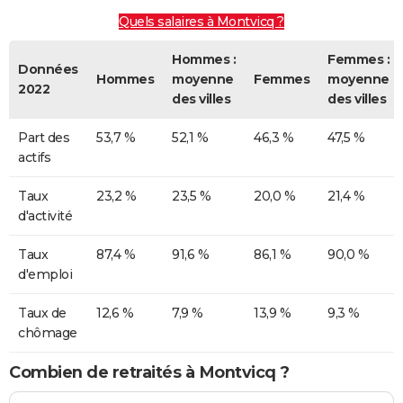
Quels salaires à Montvicq ?
Hommes :
Femmes :
Données
Hommes
moyenne
Femmes
moyenne
2022
des villes
des villes
Part des
53,7 %
52,1 %
46,3 %
47,5 %
actifs
Taux
23,2 %
23,5 %
20,0 %
21,4 %
d'activité
Taux
87,4 %
91,6 %
86,1 %
90,0 %
d'emploi
Taux de
12,6 %
7,9 %
13,9 %
9,3 %
chômage
Combien de retraités à Montvicq ?