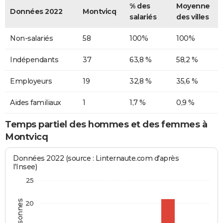
% des
Moyenne
Données 2022
Montvicq
salariés
des villes
Non-salariés
58
100%
100%
Indépendants
37
63,8 %
58,2 %
Employeurs
19
32,8 %
35,6 %
Aides familiaux
1
1,7 %
0,9 %
Temps partiel des hommes et des femmes à
Montvicq
Données 2022 (source : Linternaute.com d'après
l'Insee)
25
20