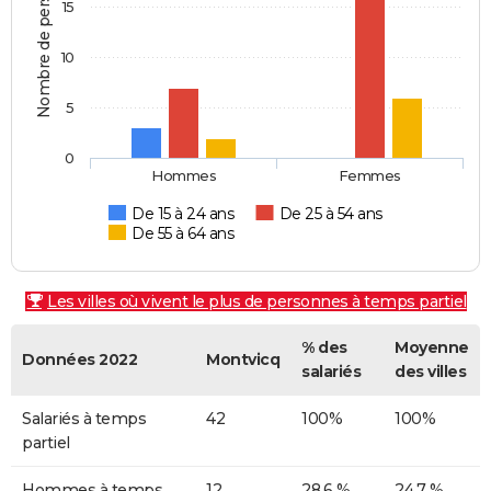
Nombre de personnes
15
10
5
0
Hommes
Femmes
De 15 à 24 ans
De 25 à 54 ans
De 55 à 64 ans
Les villes où vivent le plus de personnes à temps partiel
% des
Moyenne
Données 2022
Montvicq
salariés
des villes
Salariés à temps
42
100%
100%
partiel
Hommes à temps
12
28,6 %
24,7 %