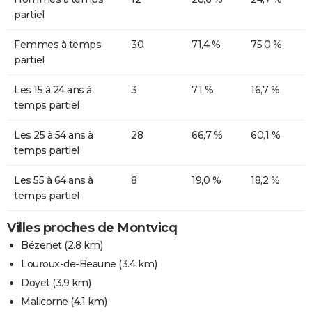
partiel
Femmes à temps
30
71,4 %
75,0 %
partiel
Les 15 à 24 ans à
3
7,1 %
16,7 %
temps partiel
Les 25 à 54 ans à
28
66,7 %
60,1 %
temps partiel
Les 55 à 64 ans à
8
19,0 %
18,2 %
temps partiel
Villes proches de Montvicq
Bézenet
(2.8 km)
Louroux-de-Beaune
(3.4 km)
Doyet
(3.9 km)
Malicorne
(4.1 km)