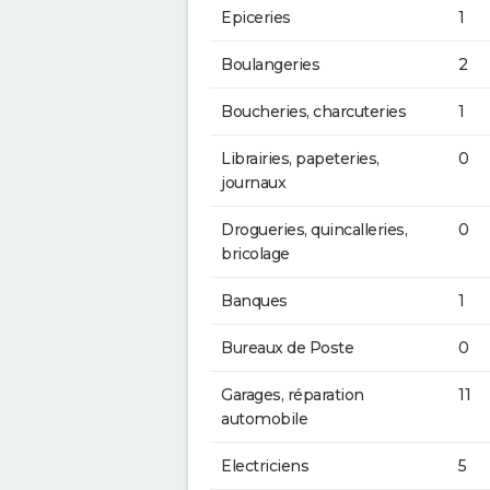
Epiceries
1
Boulangeries
2
Boucheries, charcuteries
1
Librairies, papeteries,
0
journaux
Drogueries, quincalleries,
0
bricolage
Banques
1
Bureaux de Poste
0
Garages, réparation
11
automobile
Electriciens
5