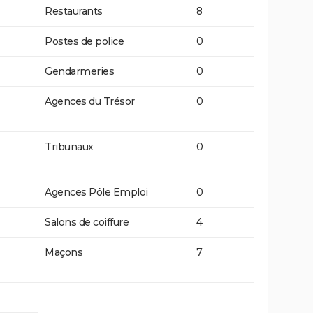
Restaurants
8
Postes de police
0
Gendarmeries
0
Agences du Trésor
0
Tribunaux
0
Agences Pôle Emploi
0
Salons de coiffure
4
Maçons
7