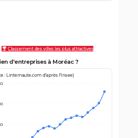
Classement des villes les plus attractives
en d'entreprises à Moréac ?
e : Linternaute.com d'après l'Insee)
50
00
50