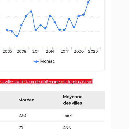
0
0
0
0
2005
2008
2011
2014
2017
2020
2023
Moréac
es villes où le taux de chômage est le plus élevé
Moyenne
Moréac
des villes
230
158,4
77
45,5