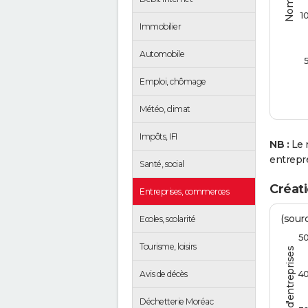
1
Immobilier
Automobile
Emploi, chômage
Météo, climat
Impôts, IFI
NB :
Le 
entrepr
Santé, social
Créat
Entreprises, commerces
(sourc
Ecoles, scolarité
5
Tourisme, loisirs
4
Avis de décès
Déchetterie Moréac