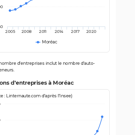
00
50
2005
2008
2011
2014
2017
2020
Moréac
nombre d'entreprises inclut le nombre d'auto-
eneurs.
ions d'entreprises à Moréac
e : Linternaute.com d'après l'Insee)
0
0