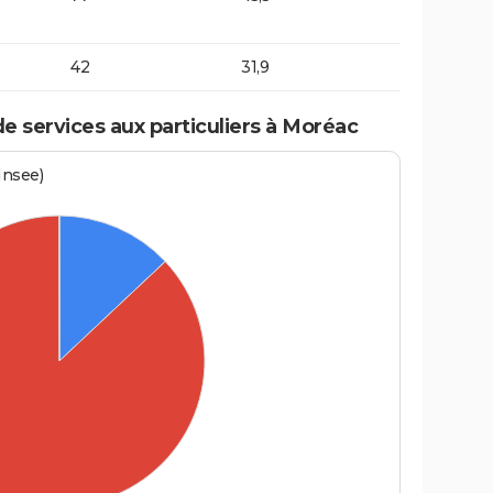
42
31,9
 services aux particuliers à Moréac
Insee)