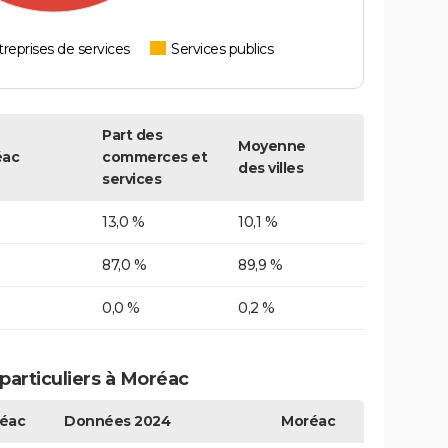
reprises de services
Services publics
Part des
Moyenne
éac
commerces et
des villes
services
13,0 %
10,1 %
87,0 %
89,9 %
0,0 %
0,2 %
articuliers à Moréac
éac
Données 2024
Moréac