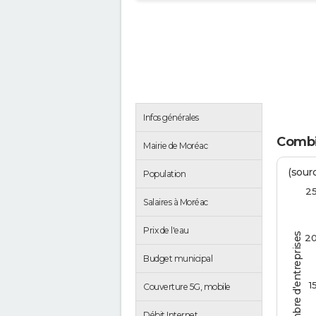
Infos générales
Combi
Mairie de Moréac
(sourc
Population
2
Salaires à Moréac
Prix de l'eau
Nombre d'entreprises
2
Budget municipal
1
Couverture 5G, mobile
Débit Internet