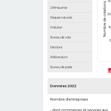
Nombre de créations d'entreprises
3
Délinquance
2
Risques naturels
1
Pollution
Bureau de vote
Elections
Référendum
Bureau de poste
L
Données 2022
Nombre d'entreprises
- dont commerces et services aux