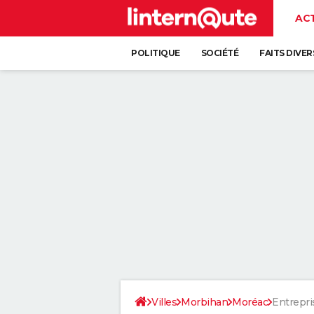
AC
POLITIQUE
SOCIÉTÉ
FAITS DIVER
Villes
Morbihan
Moréac
Entrepri