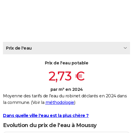
City break
Voyage de noces
Climat
Destinations
Voyage nature
Forum
+
PHOTO
GUIDES D'ACHAT
BONS PLANS
CARTE DE VOEUX
Prix de l'eau
Carte Bonne année
Carte Pâques
Carte de Noël
Carte Saint-Valentin
Carte d'anniversaire
DICTIONNAIRE
Prix de l'eau potable
Biographies
Expressions
Dictionnaire
Citations
Proverbes
PROGRAMME TV
2,73 €
COPAINS D'AVANT
par m³ en 2024
Se connecter
Collèges
Universités
Service militaire
S'inscrire
Lycées
Primaires
Entreprises
Avis de recherche
AVIS DE DÉCÈS
Moyenne des tarifs de l'eau du robinet déclarés en 2024 dans
la commune. (Voir la
méthodologie
)
FORUM
Lifestyle
Sport
Television
Cinema
Bricolage
Culture
Auto
Voyage
Dans quelle ville l'eau est la plus chère ?
Evolution du prix de l'eau à Moussy