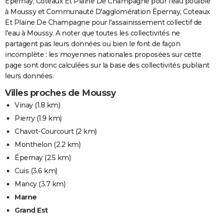
Épernay, Coteaux Et Plaine De Champagne pour l'eau potable
à Moussy et Communauté D'agglomération Épernay, Coteaux
Et Plaine De Champagne pour l'assainissement collectif de
l'eau à Moussy. A noter que toutes les collectivités ne
partagent pas leurs données ou bien le font de façon
incomplète : les moyennes nationales proposées sur cette
page sont donc calculées sur la base des collectivités publiant
leurs données.
Villes proches de Moussy
Vinay
(1.8 km)
Pierry
(1.9 km)
Chavot-Courcourt
(2 km)
Monthelon
(2.2 km)
Épernay
(2.5 km)
Cuis
(3.6 km)
Mancy
(3.7 km)
Marne
Grand Est