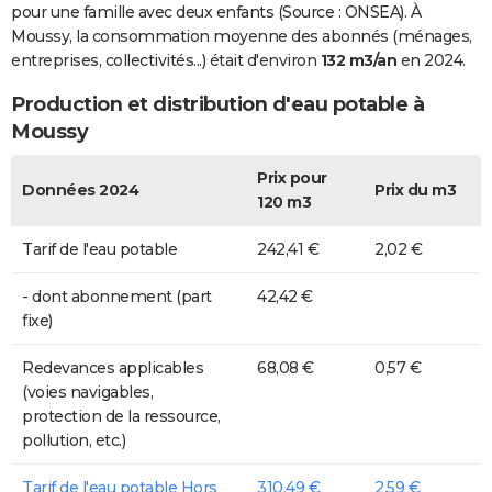
pour une famille avec deux enfants (Source : ONSEA). À
Moussy, la consommation moyenne des abonnés (ménages,
entreprises, collectivités...) était d'environ
132 m3/an
en 2024.
Production et distribution d'eau potable à
Moussy
Prix pour
Données 2024
Prix du m3
120 m3
Tarif de l'eau potable
242,41 €
2,02 €
- dont abonnement (part
42,42 €
fixe)
Redevances applicables
68,08 €
0,57 €
(voies navigables,
protection de la ressource,
pollution, etc.)
Tarif de l'eau potable Hors
310,49 €
2,59 €