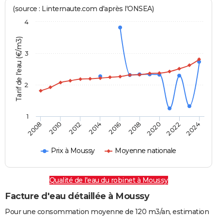
(source : Linternaute.com d'après l'ONSEA)
4
Tarif de l'eau (€/m3)
3
2
1
2024
2016
2008
2018
2010
2020
2012
2022
2014
Prix à Moussy
Moyenne nationale
Qualité de l'eau du robinet à Moussy
Facture d'eau détaillée à Moussy
Pour une consommation moyenne de 120 m3/an, estimation