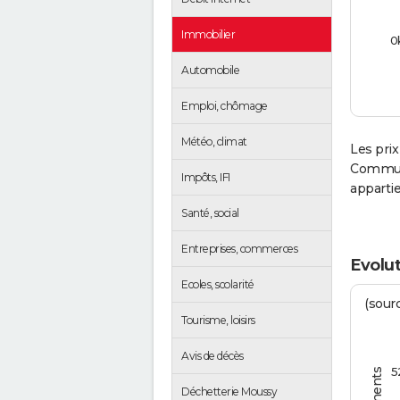
Immobilier
0
Automobile
Emploi, chômage
Météo, climat
Les prix
Communa
Impôts, IFI
apparti
Santé, social
Entreprises, commerces
Evolu
Ecoles, scolarité
(sourc
Tourisme, loisirs
Avis de décès
5
Déchetterie Moussy