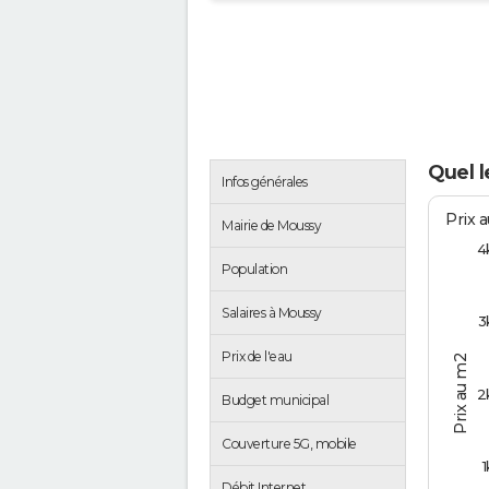
Quel l
Infos générales
Prix 
Mairie de Moussy
4
Population
Salaires à Moussy
3
Prix de l'eau
Prix au m2
2
Budget municipal
Couverture 5G, mobile
1
Débit Internet