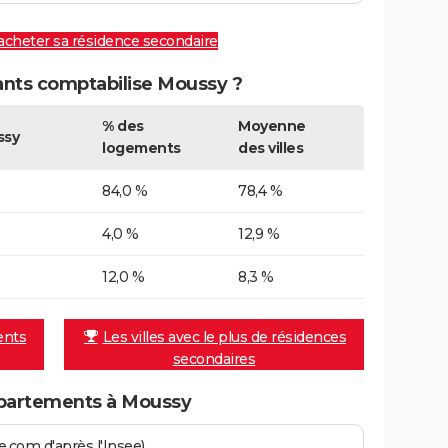
 acheter sa résidence secondaire
nts comptabilise Moussy ?
% des
Moyenne
ssy
logements
des villes
84,0 %
78,4 %
4,0 %
12,9 %
12,0 %
8,3 %
ents
Les villes avec le plus de résidences
secondaires
partements à Moussy
.com d'après l'Insee)