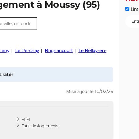
ogement à
Moussy
(95)
Lint
eny
Le Perchay
Brignancourt
Le Bellay-en-
 rater
Mise à jour le 10/02/26
HLM
Taille des logements