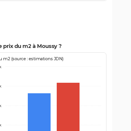
e prix du m2 à Moussy ?
au m2 (source : estimations JDN)
k
k
k
k