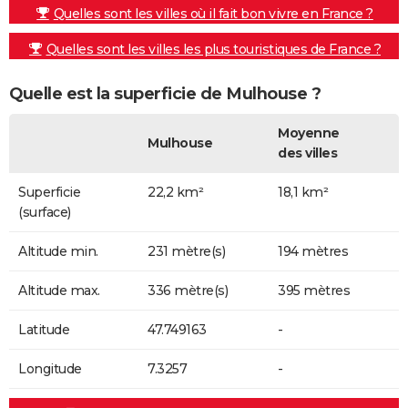
Quelles sont les villes où il fait bon vivre en France ?
Quelles sont les villes les plus touristiques de France ?
Quelle est la superficie de Mulhouse ?
Moyenne
Mulhouse
des villes
Superficie
22,2 km²
18,1 km²
(surface)
Altitude min.
231 mètre(s)
194 mètres
Altitude max.
336 mètre(s)
395 mètres
Latitude
47.749163
-
Longitude
7.3257
-