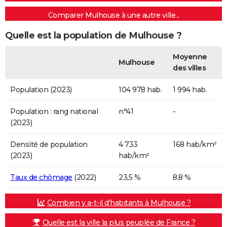
Comparer Mulhouse à une autre ville...
Quelle est la population de Mulhouse ?
Moyenne
Mulhouse
des villes
Population (2023)
104 978 hab.
1 994 hab.
Population : rang national
n°41
-
(2023)
Densité de population
4 733
168 hab/km²
(2023)
hab/km²
Taux de chômage
(2022)
23,5 %
8,8 %
Combien y a-t-il d'habitants à Mulhouse ?
Quelle est la ville la plus peuplée de France ?