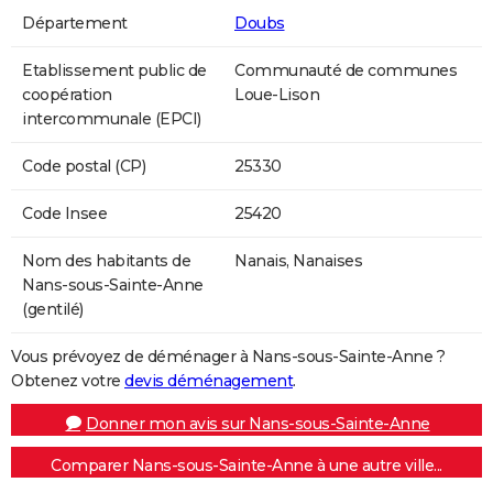
Département
Doubs
Etablissement public de
Communauté de communes
coopération
Loue-Lison
intercommunale (EPCI)
Code postal (CP)
25330
Code Insee
25420
Nom des habitants de
Nanais, Nanaises
Nans-sous-Sainte-Anne
(gentilé)
Vous prévoyez de déménager à Nans-sous-Sainte-Anne ?
Obtenez votre
devis déménagement
.
Donner mon avis sur Nans-sous-Sainte-Anne
Comparer Nans-sous-Sainte-Anne à une autre ville...