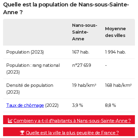
Quelle est la population de Nans-sous-Sainte-
Anne ?
Nans-sous-
Moyenne
Sainte-
des villes
Anne
Population (2023)
167 hab.
1 994 hab.
Population : rang national
n°27 659
-
(2023)
Densité de population
19 hab/km²
168 hab/km²
(2023)
Taux de chômage
(2022)
3,9 %
8,8 %
Combien y a-t-il d'habitants à Nans-sous-Sainte-Anne ?
Quelle est la ville la plus peuplée de France ?