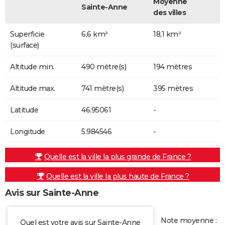
Moyenne
Sainte-Anne
des villes
Superficie
6,6 km²
18,1 km²
(surface)
Altitude min.
490 mètre(s)
194 mètres
Altitude max.
741 mètre(s)
395 mètres
Latitude
46.95061
-
Longitude
5.984546
-
Quelle est la ville la plus grande de France ?
Quelle est la ville la plus haute de France ?
Avis sur Sainte-Anne
Note moyenne :
Quel est votre avis sur Sainte-Anne