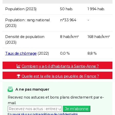
Population (2023)
50 hab.
1 994 hab.
Population : rang national
n°33 964
-
(2023)
Densité de population
8 hab/km²
168 hab/km²
(2023)
Taux de chômage
(2022)
0,0 %
8,8 %
Combien y a-t-il d'habitants à Sainte-Anne ?
Quelle est la ville la plus peuplée de France ?
A ne pas manquer
Recevez nos astuces et bons plans directement par e-
mail.
Je m'abonne
En savoir plus sur notre politique de confidentialité