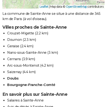
Leaflet
|
Map data ©
OpenStreetMap
contributors
La commune de Sainte-Anne se situe à une distance de 345
km de Paris (à vol d'oiseau).
Villes proches de Sainte-Anne
Crouzet-Migette
(2.2 km)
Dournon
(2.3 km)
Geraise
(2.4 km)
Nans-sous-Sainte-Anne
(3 km)
Cernans
(3.9 km)
Arc-sous-Montenot
(4.2 km)
Saizenay
(4.4 km)
Doubs
Bourgogne-Franche-Comté
En savoir plus sur Sainte-Anne
Salaires à Sainte-Anne
Avis de décès à Sainte-Anne