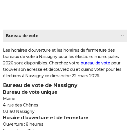
City break
Voyage de noces
Climat
Destinations
Voyage nature
Forum
+
PHOTO
GUIDES D'ACHAT
BONS PLANS
Bureau de vote
CARTE DE VOEUX
Les horaires d'ouverture et les horaires de fermeture des
Carte Bonne année
Carte Pâques
Carte de Noël
Carte Saint-Valentin
Carte d'anniversaire
DICTIONNAIRE
bureaux de vote à Nassigny pour les élections municipales
2026 sont disponibles. Cherchez votre
bureau de vote
pour
Biographies
Expressions
Dictionnaire
Citations
Proverbes
PROGRAMME TV
trouver son adresse et découvrez où et quand voter pour les
élections à Nassigny ce dimanche 22 mars 2026.
COPAINS D'AVANT
Bureau de vote de Nassigny
Se connecter
Collèges
Universités
Service militaire
S'inscrire
Lycées
Primaires
Entreprises
Avis de recherche
AVIS DE DÉCÈS
Bureau de vote unique
Mairie
FORUM
4, rue des Chênes
03190 Nassigny
Lifestyle
Sport
Television
Cinema
Bricolage
Culture
Auto
Voyage
Horaire d'ouverture et de fermeture
Ouverture : 8 heures