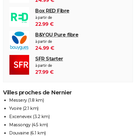
24.99 €
Box RED Fibre
à partir de
22.99 €
B&YOU Pure fibre
à partir de
24.99 €
SFR Starter
à partir de
27.99 €
Villes proches de Nernier
Messery
(1.8 km)
Yvoire
(2.1 km)
Excenevex
(3.2 km)
Massongy
(4.5 km)
Douvaine
(6.1 km)