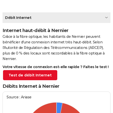
City break
Voyage de noces
Climat
Destinations
Voyage nature
Forum
+
PHOTO
GUIDES D'ACHAT
Débit Internet
BONS PLANS
Internet haut-débit à Nernier
Grâce à la fibre optique, les habitants de Nernier peuvent
CARTE DE VOEUX
bénéficier d'une connexion internet très haut-débit. Selon
Carte Bonne année
Carte Pâques
Carte de Noël
Carte Saint-Valentin
Carte d'anniversaire
DICTIONNAIRE
l'Autorité de Régulation des Télécommunications (ARCEP),
plus de 0 % des locaux sont raccordables à la fibre optique à
Biographies
Expressions
Dictionnaire
Citations
Proverbes
PROGRAMME TV
Nernier.
Votre vitesse de connexion est-elle rapide ? Faites le test !
COPAINS D'AVANT
Test de débit Internet
Se connecter
Collèges
Universités
Service militaire
S'inscrire
Lycées
Primaires
Entreprises
Avis de recherche
AVIS DE DÉCÈS
Débits Internet à Nernier
FORUM
Lifestyle
Sport
Television
Cinema
Bricolage
Culture
Auto
Voyage
Source : Ariase