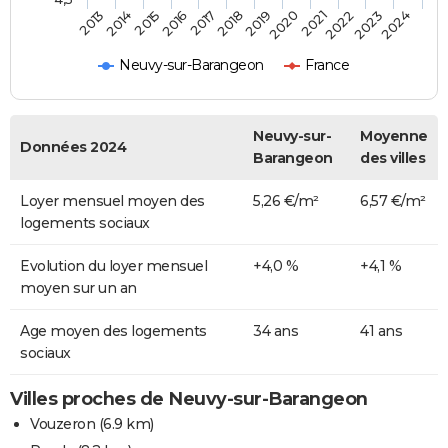
2014
2017
2020
2023
2015
2018
2021
2024
2013
2016
2019
2022
Neuvy-sur-Barangeon
France
Neuvy-sur-
Moyenne
Données 2024
Barangeon
des villes
Loyer mensuel moyen des
5,26 €/m²
6,57 €/m²
logements sociaux
Evolution du loyer mensuel
+4,0 %
+4,1 %
moyen sur un an
Age moyen des logements
34 ans
41 ans
sociaux
Villes proches de Neuvy-sur-Barangeon
Vouzeron
(6.9 km)