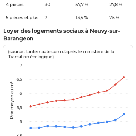
4 pièces
30
57,7 %
27,8 %
5 pièces et plus
7
13,5 %
7,5 %
Loyer des logements sociaux à Neuvy-sur-
Barangeon
(source : Linternaute.com d'après le ministère de la
Transition écologique)
7
6,5
Prix moyen au m²
6
5,5
5
4,5