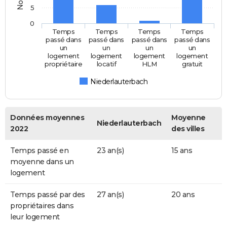
5
0
Temps
Temps
Temps
Temps
passé dans
passé dans
passé dans
passé dans
un
un
un
un
logement
logement
logement
logement
propriétaire
locatif
HLM
gratuit
Niederlauterbach
Données moyennes
Moyenne
Niederlauterbach
2022
des villes
Temps passé en
23 an(s)
15 ans
moyenne dans un
logement
Temps passé par des
27 an(s)
20 ans
propriétaires dans
leur logement