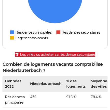
Résidences principales
Résidences secondaires
Logements vacants
Les villes où acheter sa résidence secondaire
Combien de logements vacants comptabilise
Niederlauterbach ?
Données
% des
Moyenne
Niederlauterbach
2022
logements
des villes
Résidences
439
91,6 %
78,4 %
principales