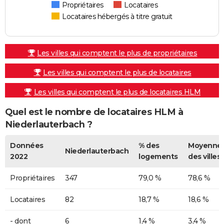
Propriétaires
Locataires
Locataires hébergés à titre gratuit
Les villes qui comptent le plus de propriétaires
Les villes qui comptent le plus de locataires
Les villes qui comptent le plus de locataires HLM
Quel est le nombre de locataires HLM à
Niederlauterbach ?
Données
% des
Moyenne
Niederlauterbach
2022
logements
des villes
Propriétaires
347
79,0 %
78,6 %
Locataires
82
18,7 %
18,6 %
- dont
6
1,4 %
3,4 %