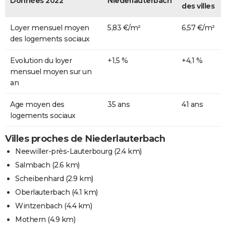
Données 2022
Niederlauterbach
des villes
Loyer mensuel moyen
5,83 €/m²
6,57 €/m²
des logements sociaux
Evolution du loyer
+1,5 %
+4,1 %
mensuel moyen sur un
an
Age moyen des
35 ans
41 ans
logements sociaux
Villes proches de Niederlauterbach
Neewiller-près-Lauterbourg
(2.4 km)
Salmbach
(2.6 km)
Scheibenhard
(2.9 km)
Oberlauterbach
(4.1 km)
Wintzenbach
(4.4 km)
Mothern
(4.9 km)