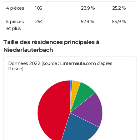
4 pièces
105
23,9 %
25,2 %
5 pièces
254
57,9 %
54,9 %
et plus
Taille des résidences principales à
Niederlauterbach
Données 2022 (source : Linternaute.com d'après
l'Insee)