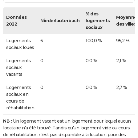
% des
Données
Moyenne
Niederlauterbach
logements
2022
des villes
sociaux
Logements
6
100,0 %
95,2 %
sociaux loués
Logements
0
0,0 %
2,1 %
sociaux
vacants
Logements
0
0,0 %
2,7 %
sociaux en
cours de
réhabilitation
NB :
Un logement vacant est un logement pour lequel aucun
locataire n'a été trouvé. Tandis qu'un logement vide ou cours
de réhabilitation n'est pas disponible à la location pour des