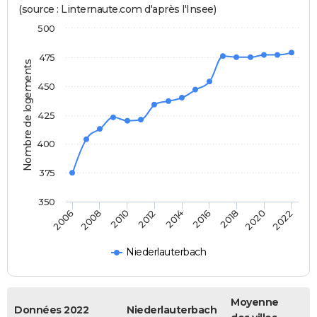
(source : Linternaute.com d'après l'Insee)
500
475
Nombre de logements
450
425
400
375
350
2014
2016
2006
2018
2008
2020
2010
2022
2012
Niederlauterbach
Moyenne
Données 2022
Niederlauterbach