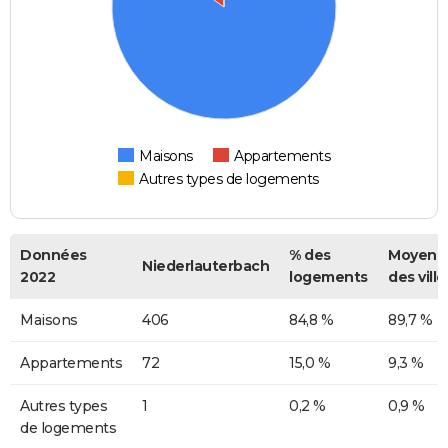
Maisons
Appartements
Autres types de logements
Données
% des
Moyenn
Niederlauterbach
2022
logements
des ville
Maisons
406
84,8 %
89,7 %
Appartements
72
15,0 %
9,3 %
Autres types
1
0,2 %
0,9 %
de logements