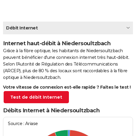
City break
Voyage de noces
Climat
Destinations
Voyage nature
Forum
+
PHOTO
GUIDES D'ACHAT
Débit Internet
BONS PLANS
Internet haut-débit à Niedersoultzbach
CARTE DE VOEUX
Grâce à la fibre optique, les habitants de Niedersoultzbach
Carte Bonne année
Carte Pâques
Carte de Noël
Carte Saint-Valentin
Carte d'anniversaire
DICTIONNAIRE
peuvent bénéficier d'une connexion internet très haut-débit.
Selon l'Autorité de Régulation des Télécommunications
Biographies
Expressions
Dictionnaire
Citations
Proverbes
PROGRAMME TV
(ARCEP), plus de 80 % des locaux sont raccordables à la fibre
optique à Niedersoultzbach.
COPAINS D'AVANT
Votre vitesse de connexion est-elle rapide ? Faites le test !
Se connecter
Collèges
Universités
Service militaire
S'inscrire
Lycées
Primaires
Entreprises
Avis de recherche
AVIS DE DÉCÈS
Test de débit Internet
FORUM
Débits Internet à Niedersoultzbach
Lifestyle
Sport
Television
Cinema
Bricolage
Culture
Auto
Voyage
Source : Ariase