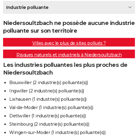
City break
Voyage de noces
Climat
Destinations
Voyage nature
Forum
+
Industrie polluante
PHOTO
GUIDES D'ACHAT
Niedersoultzbach ne possède aucune industrie
polluante sur son territoire
BONS PLANS
Villes avec le plus de sites pollués ?
CARTE DE VOEUX
Risques naturels et industriels à Niedersoultzbach
Carte Bonne année
Carte Pâques
Carte de Noël
Carte Saint-Valentin
Carte d'anniversaire
DICTIONNAIRE
Les industries polluantes les plus proches de
Biographies
Expressions
Dictionnaire
Citations
Proverbes
PROGRAMME TV
Niedersoultzbach
COPAINS D'AVANT
Bouxwiller (2 industrie(s) polluante(s))
Ingwiller (2 industrie(s) polluante(s))
Se connecter
Collèges
Universités
Service militaire
S'inscrire
Lycées
Primaires
Entreprises
Avis de recherche
AVIS DE DÉCÈS
Lixhausen (1 industrie(s) polluante(s))
FORUM
Val-de-Moder (1 industrie(s) polluante(s))
Dettwiller (1 industrie(s) polluante(s))
Lifestyle
Sport
Television
Cinema
Bricolage
Culture
Auto
Voyage
Steinbourg (2 industrie(s) polluante(s))
Wingen-sur-Moder (1 industrie(s) polluante(s))