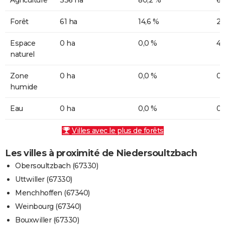
Forêt
61 ha
14,6 %
23
Espace
0 ha
0,0 %
4,
naturel
Zone
0 ha
0,0 %
0,
humide
Eau
0 ha
0,0 %
0,
Villes avec le plus de forêts
Les villes à proximité de Niedersoultzbach
Obersoultzbach (67330)
Uttwiller (67330)
Menchhoffen (67340)
Weinbourg (67340)
Bouxwiller (67330)