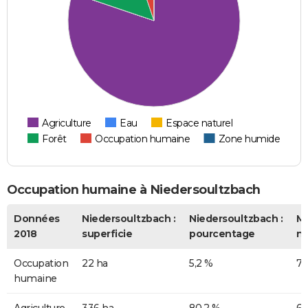
Agriculture
Eau
Espace naturel
Forêt
Occupation humaine
Zone humide
Occupation humaine à Niedersoultzbach
Données
Niedersoultzbach :
Niedersoultzbach :
M
2018
superficie
pourcentage
na
Occupation
22 ha
5,2 %
7,
humaine
Agriculture
336 ha
80,2 %
63