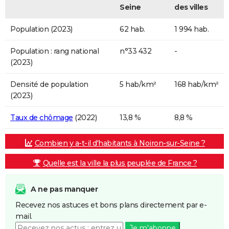
Seine
des villes
Population (2023)
62 hab.
1 994 hab.
Population : rang national
n°33 432
-
(2023)
Densité de population
5 hab/km²
168 hab/km²
(2023)
Taux de chômage
(2022)
13,8 %
8,8 %
Combien y a-t-il d'habitants à Noiron-sur-Seine ?
Quelle est la ville la plus peuplée de France ?
A ne pas manquer
Recevez nos astuces et bons plans directement par e-
mail.
Je m'abonne