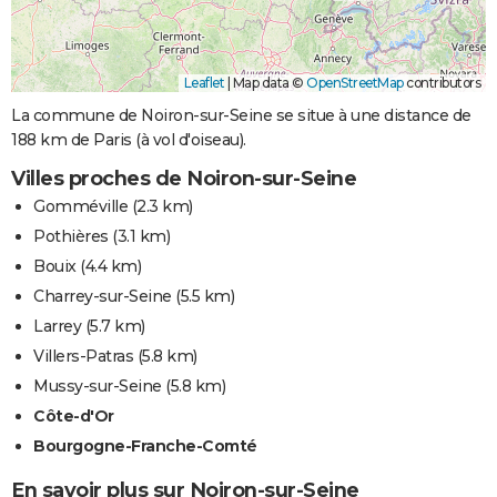
Leaflet
|
Map data ©
OpenStreetMap
contributors
La commune de Noiron-sur-Seine se situe à une distance de
188 km de Paris (à vol d'oiseau).
Villes proches de Noiron-sur-Seine
Gomméville
(2.3 km)
Pothières
(3.1 km)
Bouix
(4.4 km)
Charrey-sur-Seine
(5.5 km)
Larrey
(5.7 km)
Villers-Patras
(5.8 km)
Mussy-sur-Seine
(5.8 km)
Côte-d'Or
Bourgogne-Franche-Comté
En savoir plus sur Noiron-sur-Seine