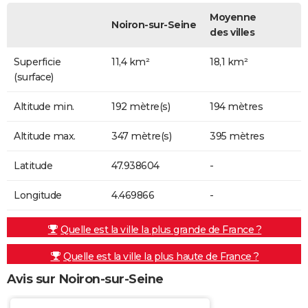
Moyenne
Noiron-sur-Seine
des villes
Superficie
11,4 km²
18,1 km²
(surface)
Altitude min.
192 mètre(s)
194 mètres
Altitude max.
347 mètre(s)
395 mètres
Latitude
47.938604
-
Longitude
4.469866
-
Quelle est la ville la plus grande de France ?
Quelle est la ville la plus haute de France ?
Avis sur Noiron-sur-Seine