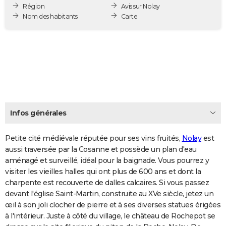
Région
Avis sur Nolay
City break
Voyage de noces
Climat
Destinations
Voyage nature
Forum
+
PHOTO
Nom des habitants
Carte
GUIDES D'ACHAT
BONS PLANS
CARTE DE VOEUX
Carte Bonne année
Carte Pâques
Carte de Noël
Carte Saint-Valentin
Carte d'anniversaire
DICTIONNAIRE
Biographies
Expressions
Dictionnaire
Citations
Proverbes
Infos générales
PROGRAMME TV
COPAINS D'AVANT
Petite cité médiévale réputée pour ses vins fruités,
Nolay
est
aussi traversée par la Cosanne et possède un plan d'eau
Se connecter
Collèges
Universités
Service militaire
S'inscrire
Lycées
Primaires
Entreprises
Avis de recherche
AVIS DE DÉCÈS
aménagé et surveillé, idéal pour la baignade. Vous pourrez y
visiter les vieilles halles qui ont plus de 600 ans et dont la
FORUM
charpente est recouverte de dalles calcaires. Si vous passez
devant l'église Saint-Martin, construite au XVe siècle, jetez un
Lifestyle
Sport
Television
Cinema
Bricolage
Culture
Auto
Voyage
œil à son joli clocher de pierre et à ses diverses statues érigées
à l'intérieur. Juste à côté du village, le château de Rochepot se