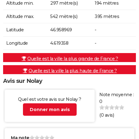
Altitude min.
297 mètre(s)
194 mètres
Altitude max.
542 mètre(s)
395 mètres
Latitude
46.958969
-
Longitude
4.619358
-
Quelle est la ville la plus grande de France ?
Quelle est la ville la plus haute de France ?
Avis sur Nolay
Note moyenne :
Quel est votre avis sur Nolay ?
0
Donner mon avis
(
0
avis)
Ma note