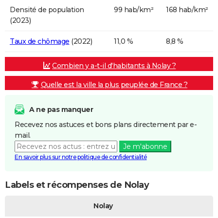
Densité de population
99 hab/km²
168 hab/km²
(2023)
Taux de chômage
(2022)
11,0 %
8,8 %
Combien y a-t-il d'habitants à Nolay ?
Quelle est la ville la plus peuplée de France ?
A ne pas manquer
Recevez nos astuces et bons plans directement par e-
mail.
Je m'abonne
En savoir plus sur notre politique de confidentialité
Labels et récompenses de Nolay
Nolay