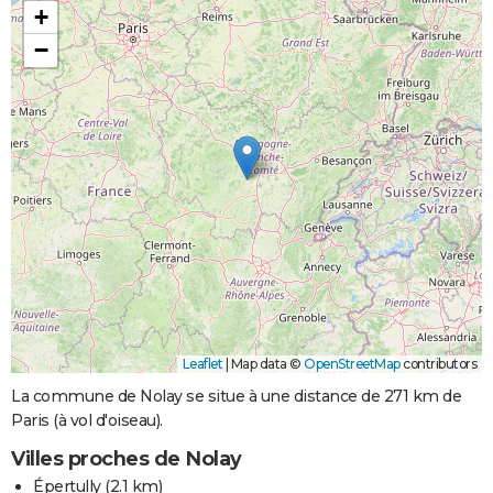
+
−
Leaflet
|
Map data ©
OpenStreetMap
contributors
La commune de Nolay se situe à une distance de 271 km de
Paris (à vol d'oiseau).
Villes proches de Nolay
Épertully
(2.1 km)