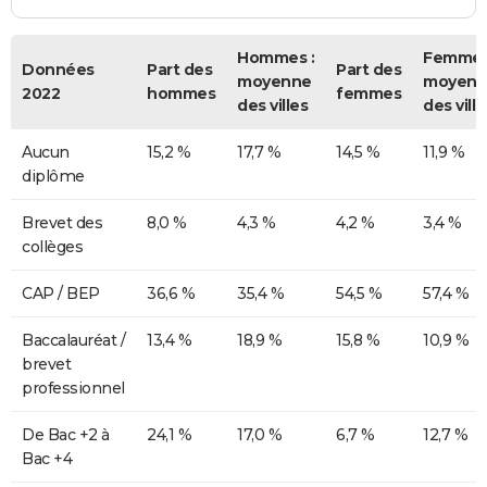
Hommes :
Femmes
Données
Part des
Part des
moyenne
moyenn
2022
hommes
femmes
des villes
des ville
Aucun
15,2 %
17,7 %
14,5 %
11,9 %
diplôme
Brevet des
8,0 %
4,3 %
4,2 %
3,4 %
collèges
CAP / BEP
36,6 %
35,4 %
54,5 %
57,4 %
Baccalauréat /
13,4 %
18,9 %
15,8 %
10,9 %
brevet
professionnel
De Bac +2 à
24,1 %
17,0 %
6,7 %
12,7 %
Bac +4