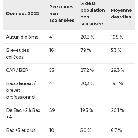
% de la
Personnes
population
Moyenne
Données 2022
non
non
des villes
scolarisées
scolarisée
Aucun diplôme
41
20,3 %
19,5 %
Brevet des
16
7,9 %
5,3 %
collèges
CAP / BEP
55
27,2 %
29,3 %
Baccalauréat /
41
20,3 %
19,1 %
brevet
professionnel
De Bac +2 à Bac
39
19,3 %
20,1 %
+4
Bac +5 et plus
10
5,0 %
6,7 %