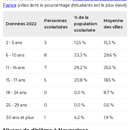
France
(villes dont le pourcentage d'étudiants est le plus élevé).
% de la
Personnes
Moyenne
Données 2022
population
scolarisées
des villes
scolarisée
2 - 5 ans
3
12,5 %
15,3 %
6 - 10 ans
8
33,3 %
29,6 %
11 - 14 ans
7
29,2 %
25,5 %
15 - 17 ans
5
20,8 %
18,5 %
18 - 24 ans
0
0,0 %
8,7 %
25 - 29 ans
0
0,0 %
0,5 %
30 ans et plus
1
4,2 %
1,9 %