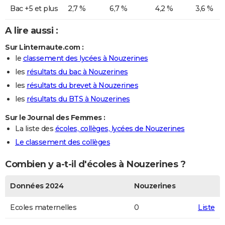
Bac +5 et plus
2,7 %
6,7 %
4,2 %
3,6 %
A lire aussi :
Sur Linternaute.com :
le
classement des lycées à Nouzerines
les
résultats du bac à Nouzerines
les
résultats du brevet à Nouzerines
les
résultats du BTS à Nouzerines
Sur le Journal des Femmes :
La liste des
écoles, collèges, lycées de Nouzerines
Le classement des collèges
Combien y a-t-il d'écoles à Nouzerines ?
Données 2024
Nouzerines
Ecoles maternelles
0
Liste