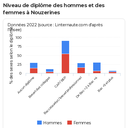
Niveau de diplôme des hommes et des
femmes à Nouzerines
Données 2022 (source : Linternaute.com d'après
% des sexes selon le diplôme
l'Insee)
100
75
50
25
0
Aucun diplôme
Baccalauréat / brevet professionnel
CAP / BEP
Bac +5 et plus
Brevet des collèges
De Bac +2 à Bac +4
Hommes
Femmes