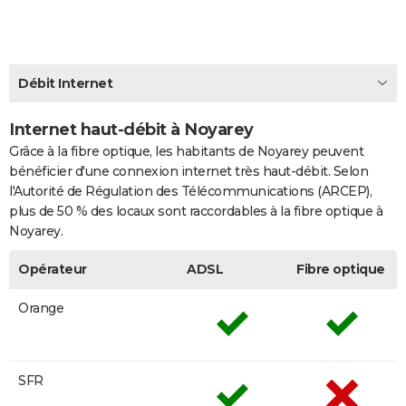
City break
Voyage de noces
Climat
Destinations
Voyage nature
Forum
+
PHOTO
GUIDES D'ACHAT
Débit Internet
BONS PLANS
Internet haut-débit à Noyarey
CARTE DE VOEUX
Grâce à la fibre optique, les habitants de Noyarey peuvent
Carte Bonne année
Carte Pâques
Carte de Noël
Carte Saint-Valentin
Carte d'anniversaire
DICTIONNAIRE
bénéficier d'une connexion internet très haut-débit. Selon
l'Autorité de Régulation des Télécommunications (ARCEP),
Biographies
Expressions
Dictionnaire
Citations
Proverbes
PROGRAMME TV
plus de 50 % des locaux sont raccordables à la fibre optique à
Noyarey.
COPAINS D'AVANT
Opérateur
ADSL
Fibre optique
Se connecter
Collèges
Universités
Service militaire
S'inscrire
Lycées
Primaires
Entreprises
Avis de recherche
AVIS DE DÉCÈS
Orange
FORUM
Lifestyle
Sport
Television
Cinema
Bricolage
Culture
Auto
Voyage
SFR