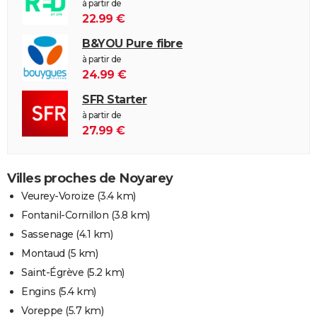
à partir de
22.99 €
B&YOU Pure fibre
à partir de
24.99 €
SFR Starter
à partir de
27.99 €
Villes proches de Noyarey
Veurey-Voroize
(3.4 km)
Fontanil-Cornillon
(3.8 km)
Sassenage
(4.1 km)
Montaud
(5 km)
Saint-Égrève
(5.2 km)
Engins
(5.4 km)
Voreppe
(5.7 km)