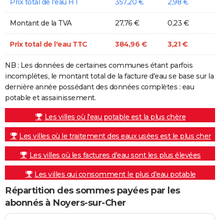
Prix total de l'eau HT
357,20 €
2,98 €
Montant de la TVA
27,76 €
0,23 €
Prix total de l'eau TTC
384,96 €
3,21 €
NB : Les données de certaines communes étant parfois
incomplètes, le montant total de la facture d'eau se base sur la
dernière année possédant des données complètes : eau
potable et assainissement.
Les villes où l'eau potable est la plus chère
Les villes où le traitement des eaux usées est le plus cher
Les villes où les factures d'eau sont les plus élevées
Les villes qui consomment le plus d'eau potable
Répartition des sommes payées par les
abonnés à Noyers-sur-Cher