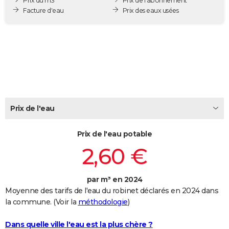
Prix du m3
Prix de l'abonnement
City break
Voyage de noces
Climat
Destinations
Voyage nature
Forum
+
Facture d'eau
Prix des eaux usées
PHOTO
GUIDES D'ACHAT
BONS PLANS
CARTE DE VOEUX
Carte Bonne année
Carte Pâques
Carte de Noël
Carte Saint-Valentin
Carte d'anniversaire
DICTIONNAIRE
Prix de l'eau
Biographies
Expressions
Dictionnaire
Citations
Proverbes
PROGRAMME TV
Prix de l'eau potable
COPAINS D'AVANT
2,60 €
Se connecter
Collèges
Universités
Service militaire
S'inscrire
Lycées
Primaires
Entreprises
Avis de recherche
AVIS DE DÉCÈS
FORUM
par m³ en 2024
Moyenne des tarifs de l'eau du robinet déclarés en 2024 dans
Lifestyle
Sport
Television
Cinema
Bricolage
Culture
Auto
Voyage
la commune. (Voir la
méthodologie
)
Dans quelle ville l'eau est la plus chère ?