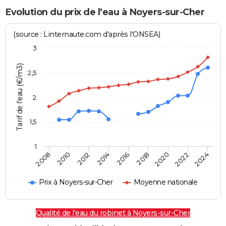
Evolution du prix de l'eau à Noyers-sur-Cher
(source : Linternaute.com d'après l'ONSEA)
3
Tarif de l'eau (€/m3)
2,5
2
1,5
1
2016
2014
2024
2012
2022
2010
2020
2008
2018
Prix à Noyers-sur-Cher
Moyenne nationale
Qualité de l'eau du robinet à Noyers-sur-Cher