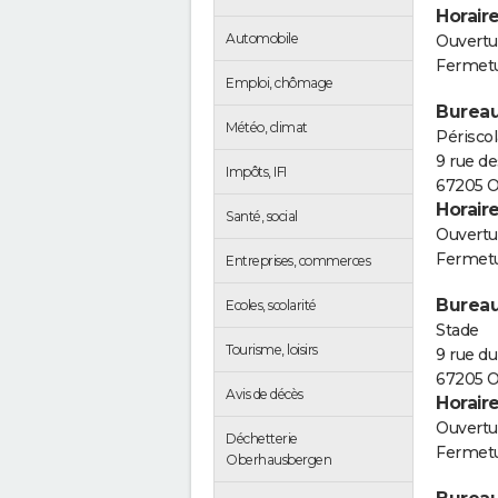
Horair
Automobile
Ouvertur
Fermetu
Emploi, chômage
Bureau
Météo, climat
Périscol
9 rue d
Impôts, IFI
67205 
Horair
Santé, social
Ouvertur
Fermetu
Entreprises, commerces
Bureau
Ecoles, scolarité
Stade
Tourisme, loisirs
9 rue d
67205 
Avis de décès
Horair
Ouvertur
Déchetterie
Fermetu
Oberhausbergen