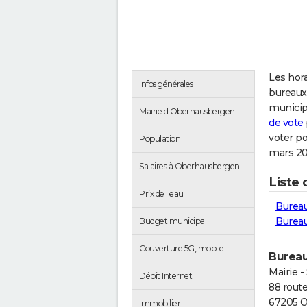
Les hora
Infos générales
bureaux
municip
Mairie d'Oberhausbergen
de vote
voter p
Population
mars 20
Salaires à Oberhausbergen
Liste
Prix de l'eau
Bureau
Bureau
Budget municipal
Couverture 5G, mobile
Bureau
Mairie -
Débit Internet
88 rout
67205 
Immobilier