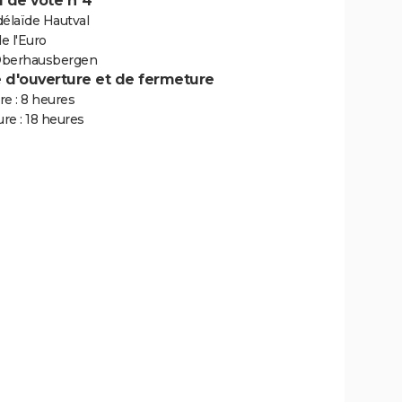
 de vote n°4
délaïde Hautval
de l'Euro
Oberhausbergen
e d'ouverture et de fermeture
e : 8 heures
re : 18 heures