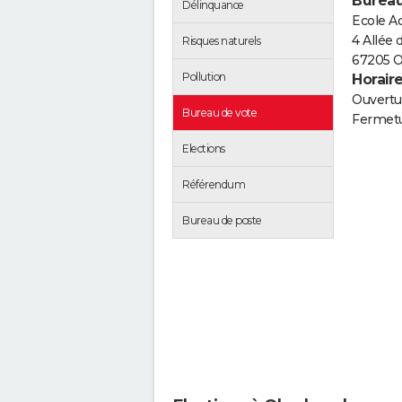
Bureau
Délinquance
Ecole A
4 Allée 
Risques naturels
67205 
Pollution
Horair
Ouvertur
Bureau de vote
Fermetu
Elections
Référendum
Bureau de poste