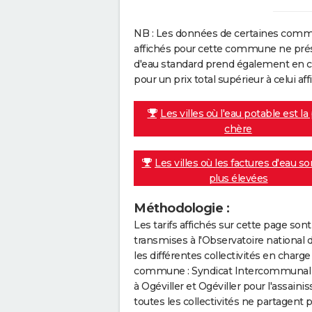
NB : Les données de certaines comm
affichés pour cette commune ne prése
d'eau standard prend également en co
pour un prix total supérieur à celui affi
Les villes où l'eau potable est la
chère
Les villes où les factures d'eau so
plus élevées
Méthodologie :
Les tarifs affichés sur cette page so
transmises à l'Observatoire national 
les différentes collectivités en cha
commune : Syndicat Intercommunal De
à Ogéviller et Ogéviller pour l'assaini
toutes les collectivités ne partagent