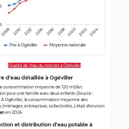
2
,5
2016
2020
2010
2024
2014
2018
2008
2022
2012
Prix à Ogéviller
Moyenne nationale
Qualité de l'eau du robinet à Ogéviller
e d'eau détaillée à Ogéviller
e consommation moyenne de 120 m3/an,
on pour une famille avec deux enfants (Source :
 À Ogéviller, la consommation moyenne des
(ménages, entreprises, collectivités...) était d'environ
an
en 2024.
tion et distribution d'eau potable à