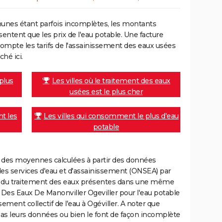
unes étant parfois incomplètes, les montants
ntent que les prix de l'eau potable. Une facture
mpte les tarifs de l'assainissement des eaux usées
ché ici.
 plus
Les villes où le traitement des eaux
usées est le plus cher
nt les
Les villes qui consomment le plus d'eau
potable
nt des moyennes calculées à partir des données
des services d'eau et d'assainissement (ONSEA) par
rge du traitement des eaux présentes dans une même
s Eaux De Manonviller Ogeviller pour l'eau potable
ssement collectif de l'eau à Ogéviller. A noter que
 pas leurs données ou bien le font de façon incomplète