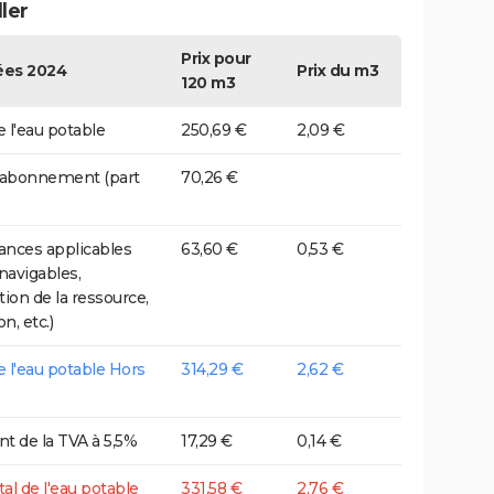
ler
Prix pour
es 2024
Prix du m3
120 m3
e l'eau potable
250,69 €
2,09 €
 abonnement (part
70,26 €
nces applicables
63,60 €
0,53 €
 navigables,
tion de la ressource,
on, etc.)
de l'eau potable Hors
314,29 €
2,62 €
t de la TVA à 5,5%
17,29 €
0,14 €
tal de l'eau potable
331,58 €
2,76 €