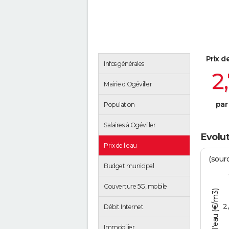
Prix d
Infos générales
2
Mairie d'Ogéviller
par
Population
Salaires à Ogéviller
Evolut
Prix de l'eau
(sour
Budget municipal
Couverture 5G, mobile
Tarif de l'eau (€/m3)
2
Débit Internet
Immobilier