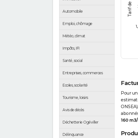
Automobile
Emploi, chômage
1
Météo, climat
Impôts, IFI
Santé, social
Entreprises, commerces
Factur
Ecoles, scolarité
Pour un
Tourisme, loisirs
estimati
ONSEA).
Avis de décès
abonnés 
160 m3/
Déchetterie Ogéviller
Produc
Délinquance