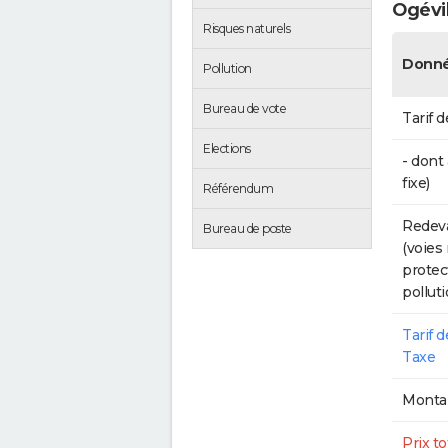
Ogévil
Risques naturels
Donné
Pollution
Bureau de vote
Tarif d
Elections
- dont
fixe)
Référendum
Redeva
Bureau de poste
(voies
protec
polluti
Tarif 
Taxe
Montan
Prix to