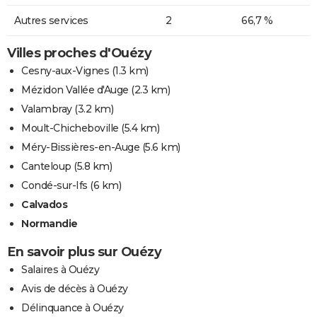
Autres services
2
66,7 %
Villes proches d'Ouézy
Cesny-aux-Vignes
(1.3 km)
Mézidon Vallée d'Auge
(2.3 km)
Valambray
(3.2 km)
Moult-Chicheboville
(5.4 km)
Méry-Bissières-en-Auge
(5.6 km)
Canteloup
(5.8 km)
Condé-sur-Ifs
(6 km)
Calvados
Normandie
En savoir plus sur Ouézy
Salaires à Ouézy
Avis de décès à Ouézy
Délinquance à Ouézy