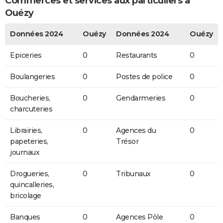
Commerces et services aux particuliers à
Ouézy
Données 2024
Ouézy
Données 2024
Ouézy
Epiceries
0
Restaurants
0
Boulangeries
0
Postes de police
0
Boucheries,
0
Gendarmeries
0
charcuteries
Librairies,
0
Agences du
0
papeteries,
Trésor
journaux
Drogueries,
0
Tribunaux
0
quincalleries,
bricolage
Banques
0
Agences Pôle
0