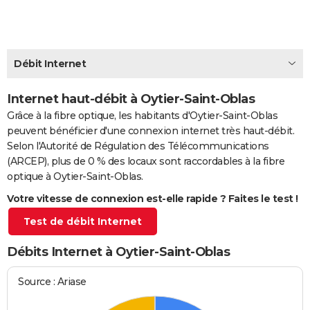
City break
Voyage de noces
Climat
Destinations
Voyage nature
Forum
+
PHOTO
GUIDES D'ACHAT
Débit Internet
BONS PLANS
Internet haut-débit à Oytier-Saint-Oblas
CARTE DE VOEUX
Grâce à la fibre optique, les habitants d'Oytier-Saint-Oblas
Carte Bonne année
Carte Pâques
Carte de Noël
Carte Saint-Valentin
Carte d'anniversaire
DICTIONNAIRE
peuvent bénéficier d'une connexion internet très haut-débit.
Selon l'Autorité de Régulation des Télécommunications
Biographies
Expressions
Dictionnaire
Citations
Proverbes
PROGRAMME TV
(ARCEP), plus de 0 % des locaux sont raccordables à la fibre
optique à Oytier-Saint-Oblas.
COPAINS D'AVANT
Votre vitesse de connexion est-elle rapide ? Faites le test !
Se connecter
Collèges
Universités
Service militaire
S'inscrire
Lycées
Primaires
Entreprises
Avis de recherche
AVIS DE DÉCÈS
Test de débit Internet
FORUM
Débits Internet à Oytier-Saint-Oblas
Lifestyle
Sport
Television
Cinema
Bricolage
Culture
Auto
Voyage
Source : Ariase