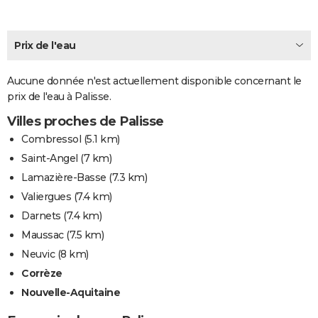
City break
Voyage de noces
Climat
Destinations
Voyage nature
Forum
+
PHOTO
Prix de l'eau
GUIDES D'ACHAT
BONS PLANS
Aucune donnée n'est actuellement disponible concernant le
prix de l'eau à Palisse.
CARTE DE VOEUX
Villes proches de Palisse
Carte Bonne année
Carte Pâques
Carte de Noël
Carte Saint-Valentin
Carte d'anniversaire
DICTIONNAIRE
Combressol
(5.1 km)
Biographies
Expressions
Dictionnaire
Citations
Proverbes
Saint-Angel
(7 km)
PROGRAMME TV
Lamazière-Basse
(7.3 km)
COPAINS D'AVANT
Valiergues
(7.4 km)
Se connecter
Collèges
Universités
Service militaire
S'inscrire
Lycées
Primaires
Entreprises
Avis de recherche
Darnets
(7.4 km)
AVIS DE DÉCÈS
Maussac
(7.5 km)
FORUM
Neuvic
(8 km)
Lifestyle
Sport
Television
Cinema
Bricolage
Culture
Auto
Voyage
Corrèze
Nouvelle-Aquitaine