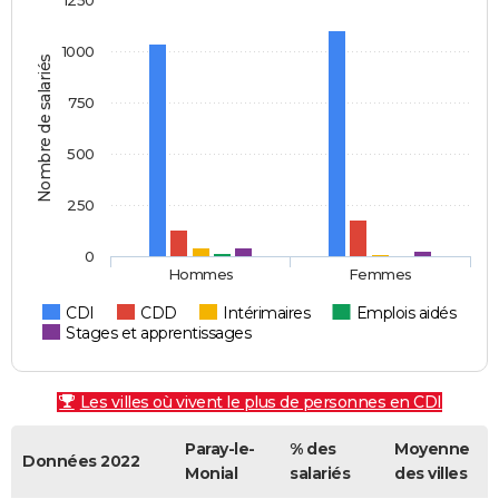
1250
1000
Nombre de salariés
750
500
250
0
Hommes
Femmes
CDI
CDD
Intérimaires
Emplois aidés
Stages et apprentissages
Les villes où vivent le plus de personnes en CDI
Paray-le-
% des
Moyenne
Données 2022
Monial
salariés
des villes