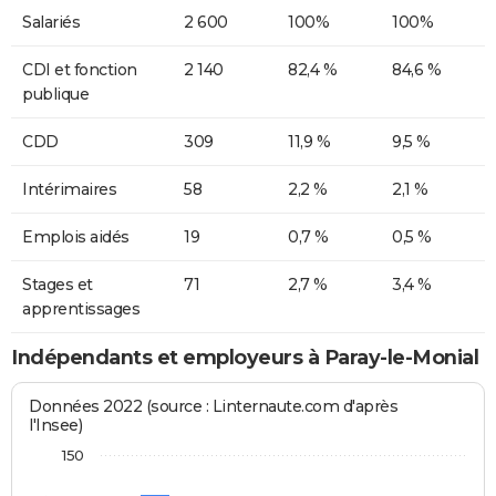
Salariés
2 600
100%
100%
CDI et fonction
2 140
82,4 %
84,6 %
publique
CDD
309
11,9 %
9,5 %
Intérimaires
58
2,2 %
2,1 %
Emplois aidés
19
0,7 %
0,5 %
Stages et
71
2,7 %
3,4 %
apprentissages
Indépendants et employeurs à Paray-le-Monial
Données 2022 (source : Linternaute.com d'après
l'Insee)
150