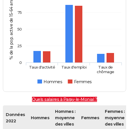
% de la pop. active de 15-64 ans
75
50
25
0
Taux d'activité
Taux d'emploi
Taux de
chômage
Hommes
Femmes
Quels salaires à Paray-le-Monial ?
Hommes :
Femmes :
Données
Hommes
moyenne
Femmes
moyenne
2022
des villes
des villes