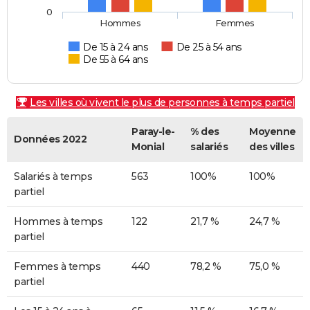
0
Hommes
Femmes
De 15 à 24 ans
De 25 à 54 ans
De 55 à 64 ans
Les villes où vivent le plus de personnes à temps partiel
Paray-le-
% des
Moyenne
Données 2022
Monial
salariés
des villes
Salariés à temps
563
100%
100%
partiel
Hommes à temps
122
21,7 %
24,7 %
partiel
Femmes à temps
440
78,2 %
75,0 %
partiel