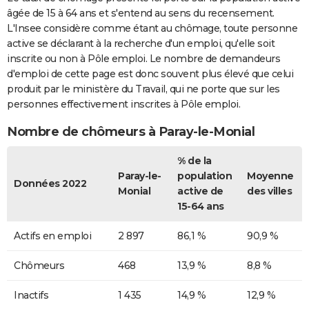
âgée de 15 à 64 ans et s'entend au sens du recensement.
L'Insee considère comme étant au chômage, toute personne
active se déclarant à la recherche d'un emploi, qu'elle soit
inscrite ou non à Pôle emploi. Le nombre de demandeurs
d'emploi de cette page est donc souvent plus élevé que celui
produit par le ministère du Travail, qui ne porte que sur les
personnes effectivement inscrites à Pôle emploi.
Nombre de chômeurs à Paray-le-Monial
% de la
Paray-le-
population
Moyenne
Données 2022
Monial
active de
des villes
15-64 ans
Actifs en emploi
2 897
86,1 %
90,9 %
Chômeurs
468
13,9 %
8,8 %
Inactifs
1 435
14,9 %
12,9 %