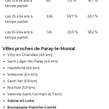
Les 15 à 24 ans à
65
11,5 %
16,7 %
temps partiel
Les 25 à 54 ans à
336
59,7 %
60,1 %
temps partiel
Les 55 à 64 ans à
124
22,0 %
18,2 %
temps partiel
Villes proches de Paray-le-Monial
Vitry-en-Charollais
(4.5 km)
Saint-Léger-lès-Paray
(4.6 km)
Hautefond
(4.6 km)
Volesvres
(5.4 km)
Saint-Yan
(5.8 km)
Nochize
(5.9 km)
Varenne-Saint-Germain
(6.7 km)
Saône-et-Loire
Bourgogne-Franche-Comté