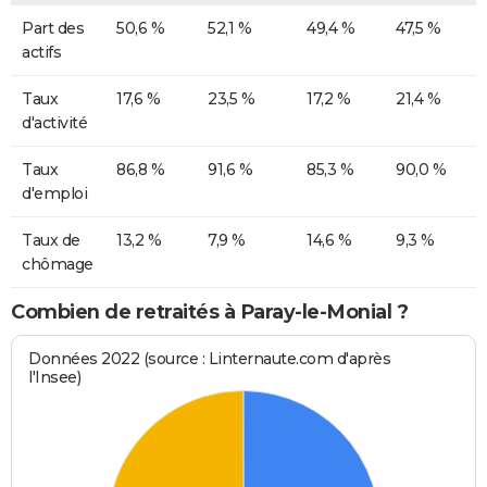
Part des
50,6 %
52,1 %
49,4 %
47,5 %
actifs
Taux
17,6 %
23,5 %
17,2 %
21,4 %
d'activité
Taux
86,8 %
91,6 %
85,3 %
90,0 %
d'emploi
Taux de
13,2 %
7,9 %
14,6 %
9,3 %
chômage
Combien de retraités à Paray-le-Monial ?
Données 2022 (source : Linternaute.com d'après
l'Insee)