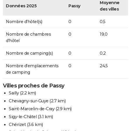
Moyenne
Données 2025
Passy
des villes
Nombre d'hôtel(s)
0
0,5
Nombre de chambres
0
19,0
d'hôtel
Nombre de camping(s)
0
0,2
Nombre d'emplacements
0
24,5
de camping
Villes proches de Passy
Sailly
(2.2 km)
Chevagny-sur-Guye
(2.7 km)
Saint-Marcelin-de-Cray
(2.9 km)
Sigy-le-Châtel
(3.1 km)
Chérizet
(3.6 km)