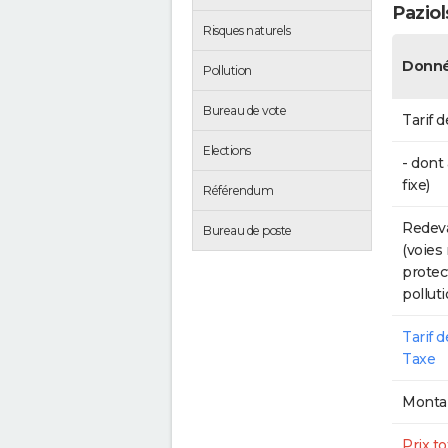
Paziol
Risques naturels
Donné
Pollution
Bureau de vote
Tarif d
Elections
- dont
fixe)
Référendum
Redeva
Bureau de poste
(voies
protec
polluti
Tarif 
Taxe
Montan
Prix to