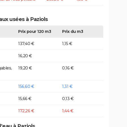
aux usées à Paziols
Prix pour 120 m3
Prix du m3
137,40 €
1,15 €
16,20 €
ables,
19,20 €
0,16 €
156,60 €
1,31 €
15,66 €
0,13 €
172,26 €
1,44 €
'eau à Paziols