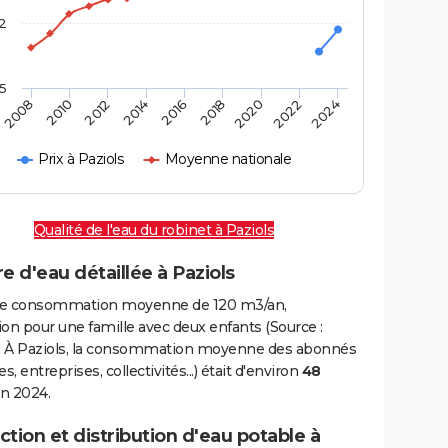
2
,5
2016
2020
2010
2024
2014
2018
2008
2022
2012
Prix à Paziols
Moyenne nationale
Qualité de l'eau du robinet à Paziols
e d'eau détaillée à Paziols
e consommation moyenne de 120 m3/an,
on pour une famille avec deux enfants (Source :
 À Paziols, la consommation moyenne des abonnés
, entreprises, collectivités...) était d'environ
48
n 2024.
tion et distribution d'eau potable à