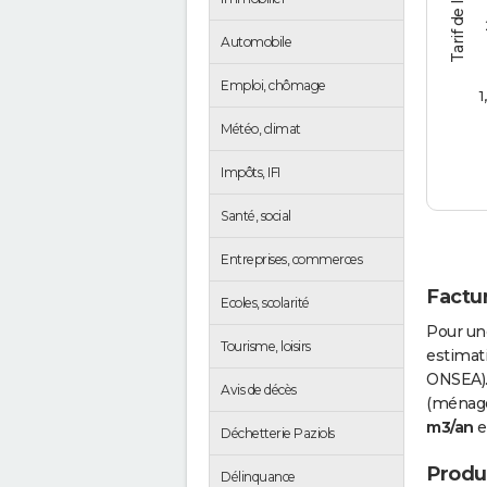
Automobile
Emploi, chômage
1
Météo, climat
Impôts, IFI
Santé, social
Entreprises, commerces
Factur
Ecoles, scolarité
Pour un
Tourisme, loisirs
estimati
ONSEA).
Avis de décès
(ménages
m3/an
e
Déchetterie Paziols
Produc
Délinquance