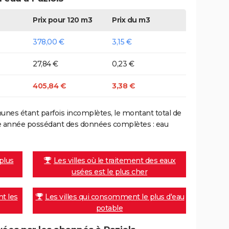
Prix pour 120 m3
Prix du m3
378,00 €
3,15 €
27,84 €
0,23 €
405,84 €
3,38 €
nes étant parfois incomplètes, le montant total de
ière année possédant des données complètes : eau
 plus
Les villes où le traitement des eaux
usées est le plus cher
nt les
Les villes qui consomment le plus d'eau
potable