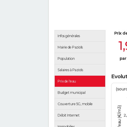
Prix d
Infos générales
1
Mairie de Paziols
par
Population
Salaires à Paziols
Evolut
Prix de l'eau
(sour
Budget municipal
Couverture 5G, mobile
Tarif de l'eau (€/m3)
2
Débit Internet
Immobilier