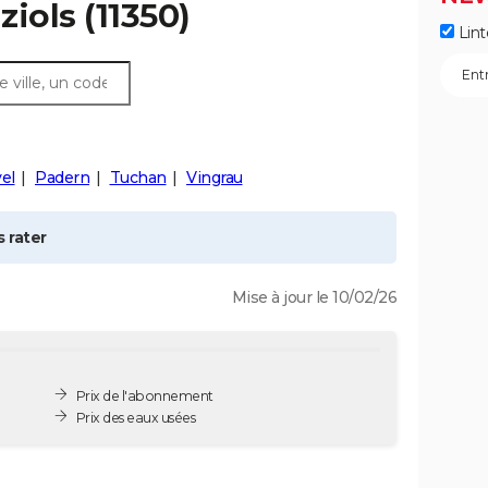
ziols
(11350)
Lint
el
Padern
Tuchan
Vingrau
 rater
Mise à jour le 10/02/26
Prix de l'abonnement
Prix des eaux usées