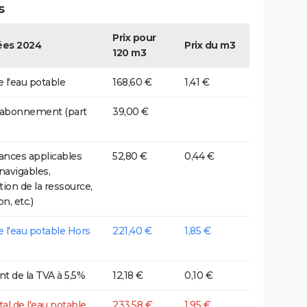
s
Prix pour
es 2024
Prix du m3
120 m3
e l'eau potable
168,60 €
1,41 €
 abonnement (part
39,00 €
nces applicables
52,80 €
0,44 €
 navigables,
tion de la ressource,
on, etc.)
de l'eau potable Hors
221,40 €
1,85 €
t de la TVA à 5,5%
12,18 €
0,10 €
tal de l'eau potable
233,58 €
1,95 €