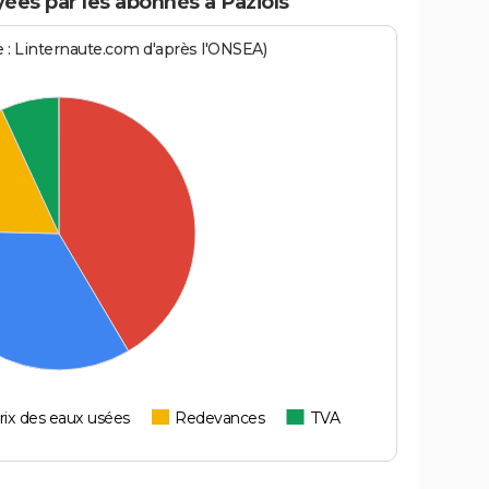
es par les abonnés à Paziols
ce : Linternaute.com d'après l'ONSEA)
rix des eaux usées
Redevances
TVA