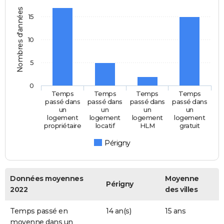
Nombres d'années
15
10
5
0
Temps
Temps
Temps
Temps
passé dans
passé dans
passé dans
passé dans
un
un
un
un
logement
logement
logement
logement
propriétaire
locatif
HLM
gratuit
Périgny
Données moyennes
Moyenne
Périgny
2022
des villes
Temps passé en
14 an(s)
15 ans
moyenne dans un