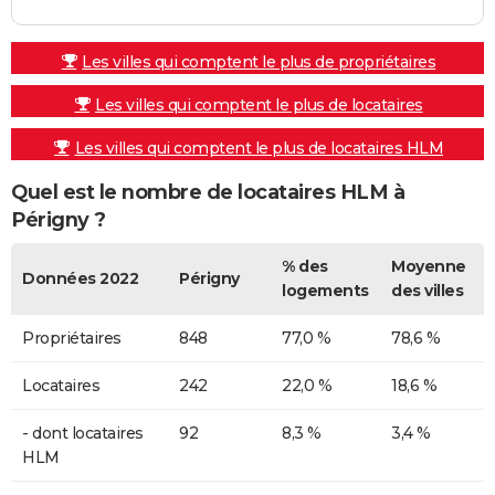
Les villes qui comptent le plus de propriétaires
Les villes qui comptent le plus de locataires
Les villes qui comptent le plus de locataires HLM
Quel est le nombre de locataires HLM à
Périgny ?
% des
Moyenne
Données 2022
Périgny
logements
des villes
Propriétaires
848
77,0 %
78,6 %
Locataires
242
22,0 %
18,6 %
- dont locataires
92
8,3 %
3,4 %
HLM