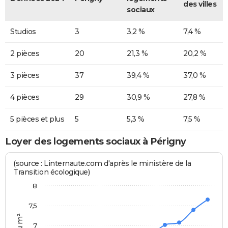
des villes
sociaux
Studios
3
3,2 %
7,4 %
2 pièces
20
21,3 %
20,2 %
3 pièces
37
39,4 %
37,0 %
4 pièces
29
30,9 %
27,8 %
5 pièces et plus
5
5,3 %
7,5 %
Loyer des logements sociaux à Périgny
(source : Linternaute.com d'après le ministère de la
Transition écologique)
8
7,5
7