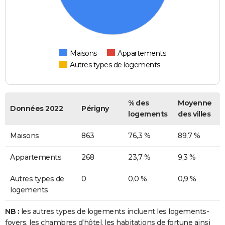
Maisons
Appartements
Autres types de logements
% des
Moyenne
Données 2022
Périgny
logements
des villes
Maisons
863
76,3 %
89,7 %
Appartements
268
23,7 %
9,3 %
Autres types de
0
0,0 %
0,9 %
logements
NB :
les autres types de logements incluent les logements-
foyers, les chambres d'hôtel, les habitations de fortune ainsi