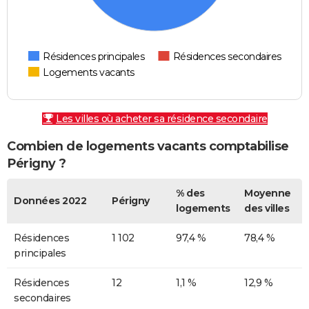
Résidences principales
Résidences secondaires
Logements vacants
Les villes où acheter sa résidence secondaire
Combien de logements vacants comptabilise
Périgny ?
% des
Moyenne
Données 2022
Périgny
logements
des villes
Résidences
1 102
97,4 %
78,4 %
principales
Résidences
12
1,1 %
12,9 %
secondaires