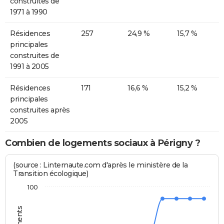
construites de
1971 à 1990
Résidences
257
24,9 %
15,7 %
principales
construites de
1991 à 2005
Résidences
171
16,6 %
15,2 %
principales
construites après
2005
Combien de logements sociaux à Périgny ?
(source : Linternaute.com d'après le ministère de la
Transition écologique)
100