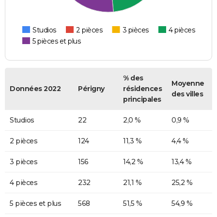
Studios
2 pièces
3 pièces
4 pièces
5 pièces et plus
% des
Moyenne
Données 2022
Périgny
résidences
des villes
principales
Studios
22
2,0 %
0,9 %
2 pièces
124
11,3 %
4,4 %
3 pièces
156
14,2 %
13,4 %
4 pièces
232
21,1 %
25,2 %
5 pièces et plus
568
51,5 %
54,9 %