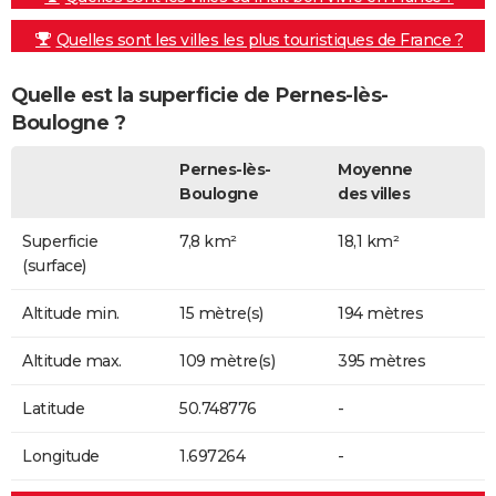
Quelles sont les villes les plus touristiques de France ?
Quelle est la superficie de Pernes-lès-
Boulogne ?
Pernes-lès-
Moyenne
Boulogne
des villes
Superficie
7,8 km²
18,1 km²
(surface)
Altitude min.
15 mètre(s)
194 mètres
Altitude max.
109 mètre(s)
395 mètres
Latitude
50.748776
-
Longitude
1.697264
-