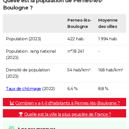
Quelle est la population de Pernes-lès-
Boulogne ?
Pernes-lès-
Moyenne
Boulogne
des villes
Population (2023)
422 hab.
1 994 hab.
Population : rang national
n°18 241
-
(2023)
Densité de population
54 hab/km²
168 hab/km²
(2023)
Taux de chômage
(2022)
6,4 %
8,8 %
Combien y a-t-il d'habitants à Pernes-lès-Boulogne ?
Quelle est la ville la plus peuplée de France ?
A ne pas manquer