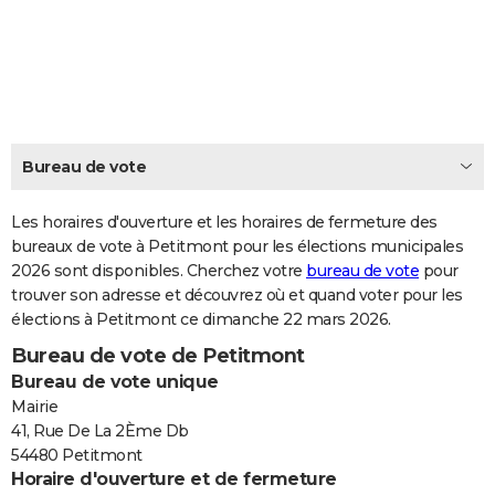
City break
Voyage de noces
Climat
Destinations
Voyage nature
Forum
+
PHOTO
GUIDES D'ACHAT
BONS PLANS
CARTE DE VOEUX
Bureau de vote
Carte Bonne année
Carte Pâques
Carte de Noël
Carte Saint-Valentin
Carte d'anniversaire
DICTIONNAIRE
Les horaires d'ouverture et les horaires de fermeture des
Biographies
Expressions
bureaux de vote à Petitmont pour les élections municipales
Dictionnaire
Citations
Proverbes
PROGRAMME TV
2026 sont disponibles. Cherchez votre
bureau de vote
pour
trouver son adresse et découvrez où et quand voter pour les
COPAINS D'AVANT
élections à Petitmont ce dimanche 22 mars 2026.
Se connecter
Collèges
Universités
Service militaire
S'inscrire
Lycées
Primaires
Entreprises
Avis de recherche
AVIS DE DÉCÈS
Bureau de vote de Petitmont
Bureau de vote unique
FORUM
Mairie
Lifestyle
Sport
Television
Cinema
Bricolage
Culture
Auto
Voyage
41, Rue De La 2Ème Db
54480 Petitmont
Horaire d'ouverture et de fermeture