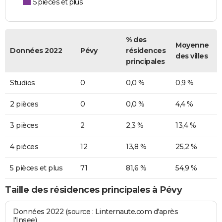
5 pièces et plus
% des
Moyenne
Données 2022
Pévy
résidences
des villes
principales
Studios
0
0,0 %
0,9 %
2 pièces
0
0,0 %
4,4 %
3 pièces
2
2,3 %
13,4 %
4 pièces
12
13,8 %
25,2 %
5 pièces et plus
71
81,6 %
54,9 %
Taille des résidences principales à Pévy
Données 2022 (source : Linternaute.com d'après
l'Insee)