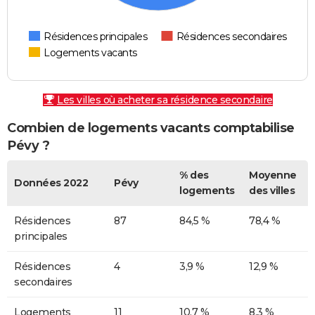
Résidences principales
Résidences secondaires
Logements vacants
Les villes où acheter sa résidence secondaire
Combien de logements vacants comptabilise
Pévy ?
% des
Moyenne
Données 2022
Pévy
logements
des villes
Résidences
87
84,5 %
78,4 %
principales
Résidences
4
3,9 %
12,9 %
secondaires
Logements
11
10,7 %
8,3 %