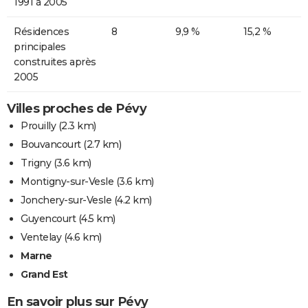
1991 à 2005
Résidences
8
9,9 %
15,2 %
principales
construites après
2005
Villes proches de Pévy
Prouilly
(2.3 km)
Bouvancourt
(2.7 km)
Trigny
(3.6 km)
Montigny-sur-Vesle
(3.6 km)
Jonchery-sur-Vesle
(4.2 km)
Guyencourt
(4.5 km)
Ventelay
(4.6 km)
Marne
Grand Est
En savoir plus sur Pévy