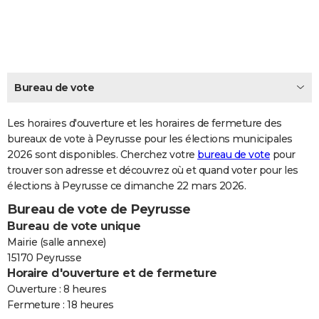
City break
Voyage de noces
Climat
Destinations
Voyage nature
Forum
+
PHOTO
GUIDES D'ACHAT
BONS PLANS
Bureau de vote
CARTE DE VOEUX
Les horaires d'ouverture et les horaires de fermeture des
Carte Bonne année
Carte Pâques
Carte de Noël
Carte Saint-Valentin
Carte d'anniversaire
DICTIONNAIRE
bureaux de vote à Peyrusse pour les élections municipales
2026 sont disponibles. Cherchez votre
bureau de vote
pour
Biographies
Expressions
Dictionnaire
Citations
Proverbes
PROGRAMME TV
trouver son adresse et découvrez où et quand voter pour les
élections à Peyrusse ce dimanche 22 mars 2026.
COPAINS D'AVANT
Bureau de vote de Peyrusse
Se connecter
Collèges
Universités
Service militaire
S'inscrire
Lycées
Primaires
Entreprises
Avis de recherche
AVIS DE DÉCÈS
Bureau de vote unique
Mairie (salle annexe)
FORUM
15170 Peyrusse
Horaire d'ouverture et de fermeture
Lifestyle
Sport
Television
Cinema
Bricolage
Culture
Auto
Voyage
Ouverture : 8 heures
Fermeture : 18 heures