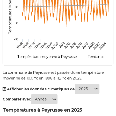
Températures Moyennes ( °C )
City break
Voyage de noces
Climat
Destinations
Voyage nature
Forum
+
PHOTO
10
GUIDES D'ACHAT
0
BONS PLANS
CARTE DE VOEUX
-10
1998
1999
2001
2003
2005
2007
2009
2011
2013
2015
2017
2019
2021
2022
2024
Carte Bonne année
Carte Pâques
Carte de Noël
Carte Saint-Valentin
Carte d'anniversaire
DICTIONNAIRE
Température moyenne à Peyrusse
Tendance
Biographies
Expressions
Dictionnaire
Citations
Proverbes
PROGRAMME TV
COPAINS D'AVANT
La commune de Peyrusse est passée d'une température
moyenne de 10,0 °c en 1998 à 11,5 °c en 2025.
Se connecter
Collèges
Universités
Service militaire
S'inscrire
Lycées
Primaires
Entreprises
Avis de recherche
AVIS DE DÉCÈS
Afficher les données climatiques de
FORUM
Comparer avec
Lifestyle
Sport
Television
Cinema
Bricolage
Culture
Auto
Voyage
Températures à Peyrusse en 2025