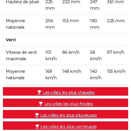
Hauteur de pluie
225
222 mm
247
361 mm
mm
mm
Moyenne
204
153 mm
190
225 mm
nationale
mm
mm
Vent
Vitesse de vent
101
86 km/h
58
97 km/h
maximale
km/h
km/h
Moyenne
169
148 km/h
140
155 km/h
nationale
km/h
km/h
Les villes les plus chaudes
Les villes les plus froides
Les villes les plus pluvieuses
Les villes les plus venteuses