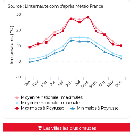
Source : Linternaute.com d'après Météo France
30
Températures ( °C )
20
10
0
-10
Fev
Nov
Jan
Mar
Avr
Mai
Juin
Juil
Aout
Sept
Oct
Dec
Moyenne nationale : maximales
Moyenne nationale : minimales
Maximales à Peyrusse
Minimales à Peyrusse
Les villes les plus chaudes