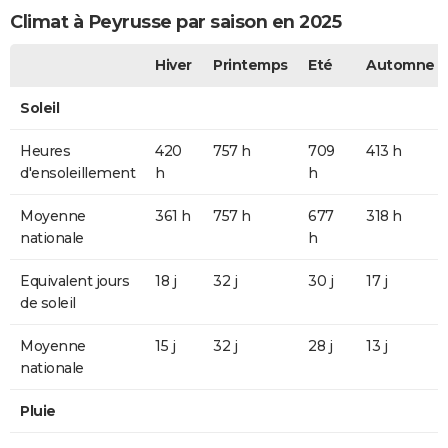
Climat à Peyrusse par saison en 2025
Hiver
Printemps
Eté
Automne
Soleil
Heures
420
757 h
709
413 h
d'ensoleillement
h
h
Moyenne
361 h
757 h
677
318 h
nationale
h
Equivalent jours
18 j
32 j
30 j
17 j
de soleil
Moyenne
15 j
32 j
28 j
13 j
nationale
Pluie