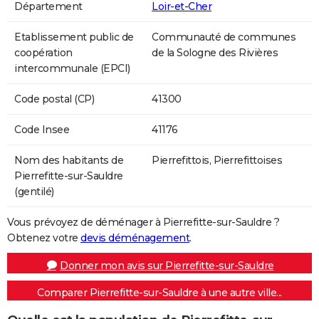
Département
Loir-et-Cher
Etablissement public de
Communauté de communes
coopération
de la Sologne des Rivières
intercommunale (EPCI)
Code postal (CP)
41300
Code Insee
41176
Nom des habitants de
Pierrefittois, Pierrefittoises
Pierrefitte-sur-Sauldre
(gentilé)
Vous prévoyez de déménager à Pierrefitte-sur-Sauldre ?
Obtenez votre
devis déménagement
.
Donner mon avis sur Pierrefitte-sur-Sauldre
Comparer Pierrefitte-sur-Sauldre à une autre ville...