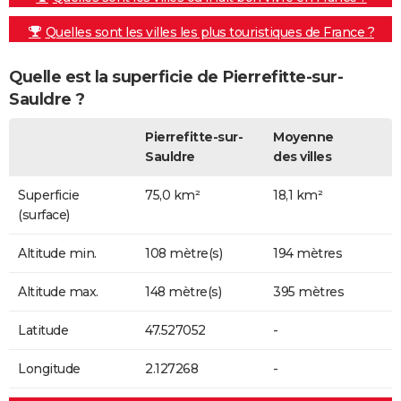
Quelles sont les villes les plus touristiques de France ?
Quelle est la superficie de Pierrefitte-sur-
Sauldre ?
Pierrefitte-sur-
Moyenne
Sauldre
des villes
Superficie
75,0 km²
18,1 km²
(surface)
Altitude min.
108 mètre(s)
194 mètres
Altitude max.
148 mètre(s)
395 mètres
Latitude
47.527052
-
Longitude
2.127268
-