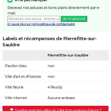
Recevez nos astuces et bons plans directement par e-
mail.
Je m'abonne
En savoir plus sur notre politique de confidentialité
Labels et récompenses de Pierrefitte-sur-
Sauldre
Pierrefitte-sur-Sauldre
Pavillon bleu
non
Ville d'art et d'histoire
non
Ville fleurie
4 fleur(s)
Ville internet
Aucune arobase
Quelles sont les villes où il fait bon vivre en France ?