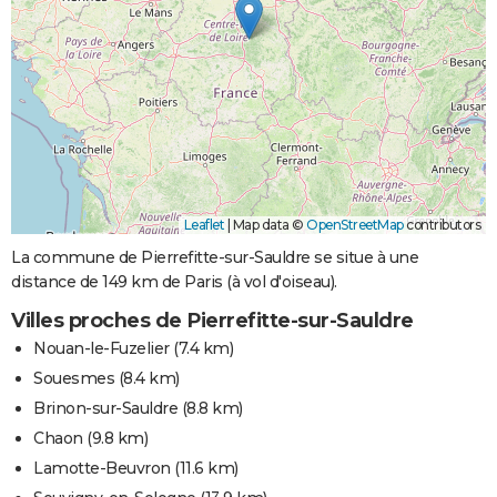
Leaflet
|
Map data ©
OpenStreetMap
contributors
La commune de Pierrefitte-sur-Sauldre se situe à une
distance de 149 km de Paris (à vol d'oiseau).
Villes proches de Pierrefitte-sur-Sauldre
Nouan-le-Fuzelier
(7.4 km)
Souesmes
(8.4 km)
Brinon-sur-Sauldre
(8.8 km)
Chaon
(9.8 km)
Lamotte-Beuvron
(11.6 km)