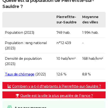
Quelle est la population de Pierrefitte-sur-
Sauldre ?
Pierrefitte-
Moyenne
sur-Sauldre
des villes
Population (2023)
749 hab.
1 994 hab.
Population : rang national
n°12 439
-
(2023)
Densité de population
10 hab/km²
168 hab/km²
(2023)
Taux de chômage
(2022)
12,6 %
8,8 %
Combien y a-t-il d'habitants à Pierrefitte-sur-Sauldre ?
Quelle est la ville la plus peuplée de France ?
A ne pas manquer