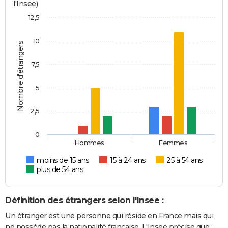
l'Insee)
12,5
10
Nombre d'étrangers
7,5
5
2,5
0
Hommes
Femmes
moins de 15 ans
15 à 24 ans
25 à 54 ans
plus de 54 ans
Définition des étrangers selon l'Insee :
Un étranger est une personne qui réside en France mais qui
ne possède pas la nationalité française. L'Insee précise que :