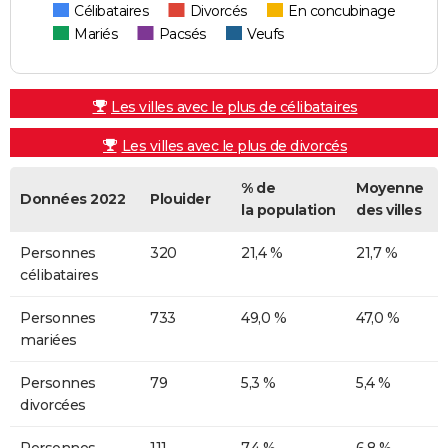
Célibataires
Divorcés
En concubinage
Mariés
Pacsés
Veufs
Les villes avec le plus de célibataires
Les villes avec le plus de divorcés
% de
Moyenne
Données 2022
Plouider
la population
des villes
Personnes
320
21,4 %
21,7 %
célibataires
Personnes
733
49,0 %
47,0 %
mariées
Personnes
79
5,3 %
5,4 %
divorcées