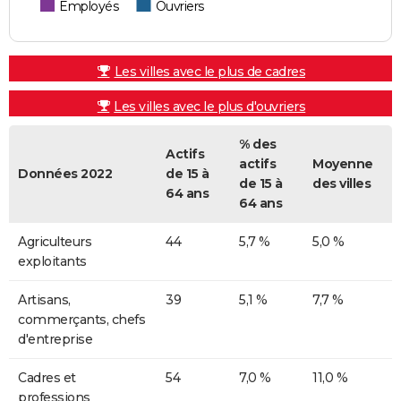
Employés
Ouvriers
Les villes avec le plus de cadres
Les villes avec le plus d'ouvriers
% des
Actifs
actifs
Moyenne
Données 2022
de 15 à
de 15 à
des villes
64 ans
64 ans
Agriculteurs
44
5,7 %
5,0 %
exploitants
Artisans,
39
5,1 %
7,7 %
commerçants, chefs
d'entreprise
Cadres et
54
7,0 %
11,0 %
professions