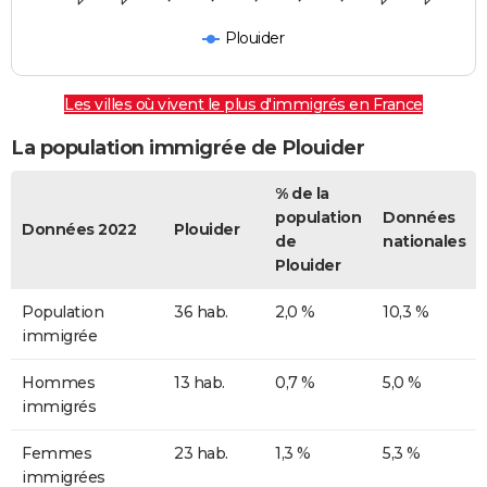
Plouider
Les villes où vivent le plus d'immigrés en France
La population immigrée de Plouider
% de la
population
Données
Données 2022
Plouider
de
nationales
Plouider
Population
36 hab.
2,0 %
10,3 %
immigrée
Hommes
13 hab.
0,7 %
5,0 %
immigrés
Femmes
23 hab.
1,3 %
5,3 %
immigrées