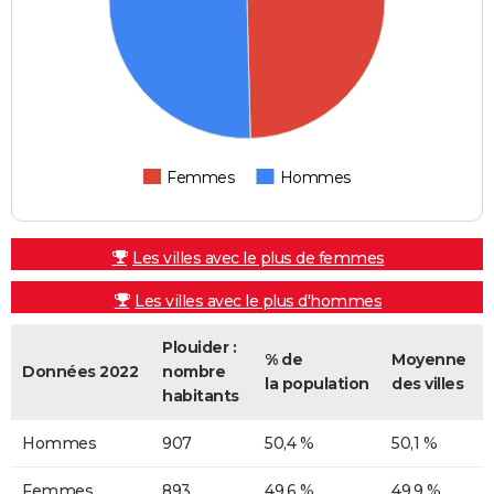
Femmes
Hommes
Les villes avec le plus de femmes
Les villes avec le plus d'hommes
Plouider :
% de
Moyenne
Données 2022
nombre
la population
des villes
habitants
Hommes
907
50,4 %
50,1 %
Femmes
893
49,6 %
49,9 %