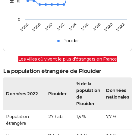
10
0
2018
2014
2010
2006
2020
2016
2012
2008
2022
Plouider
Les villes où vivent le plus d'étrangers en France
La population étrangère de Plouider
% de la
population
Données
Données 2022
Plouider
de
nationales
Plouider
Population
27 hab.
1,5 %
7,7 %
étrangère