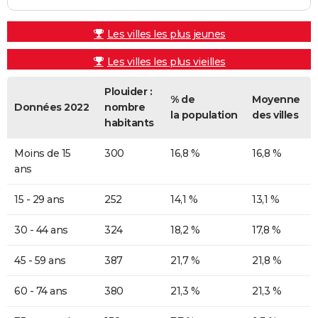
Les villes les plus jeunes
Les villes les plus vieilles
Plouider :
% de
Moyenne
Données 2022
nombre
la population
des villes
habitants
Moins de 15
300
16,8 %
16,8 %
ans
15 - 29 ans
252
14,1 %
13,1 %
30 - 44 ans
324
18,2 %
17,8 %
45 - 59 ans
387
21,7 %
21,8 %
60 - 74 ans
380
21,3 %
21,3 %