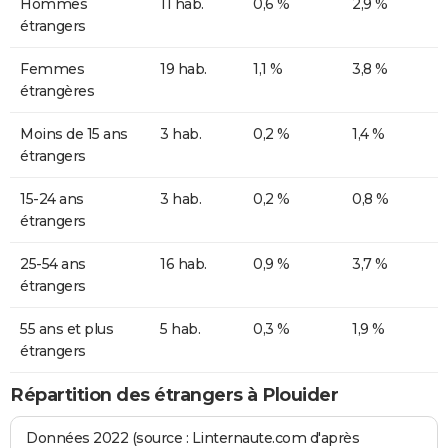
Hommes
11 hab.
0,6 %
2,9 %
étrangers
Femmes
19 hab.
1,1 %
3,8 %
étrangères
Moins de 15 ans
3 hab.
0,2 %
1,4 %
étrangers
15-24 ans
3 hab.
0,2 %
0,8 %
étrangers
25-54 ans
16 hab.
0,9 %
3,7 %
étrangers
55 ans et plus
5 hab.
0,3 %
1,9 %
étrangers
Répartition des étrangers à Plouider
Données 2022 (source : Linternaute.com d'après