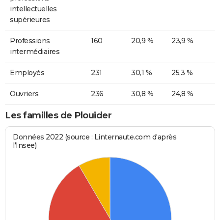
intellectuelles
supérieures
Professions
160
20,9 %
23,9 %
intermédiaires
Employés
231
30,1 %
25,3 %
Ouvriers
236
30,8 %
24,8 %
Les familles de Plouider
Données 2022 (source : Linternaute.com d'après
l'Insee)