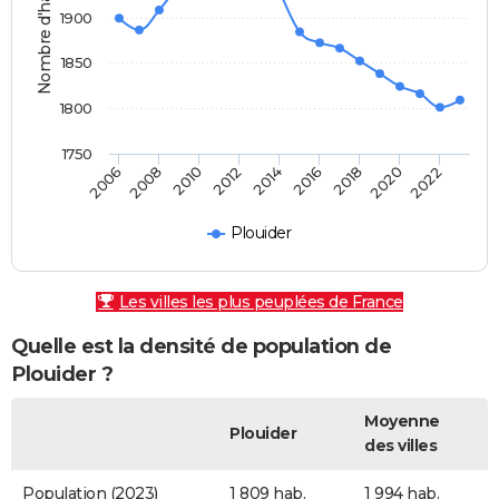
Nombre d'habitants
1900
1850
1800
1750
2006
2008
2010
2012
2014
2016
2018
2020
2022
Plouider
Les villes les plus peuplées de France
Quelle est la densité de population de
Plouider ?
Moyenne
Plouider
des villes
Population (2023)
1 809 hab.
1 994 hab.