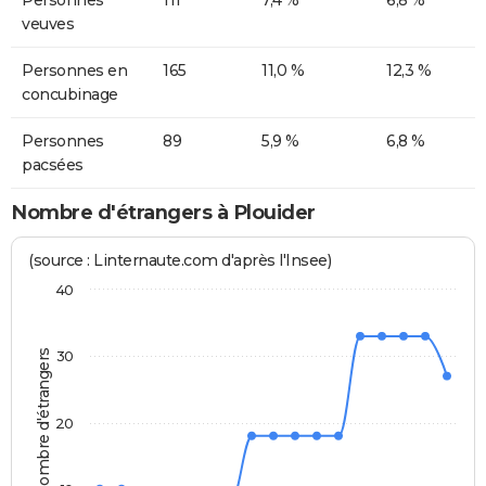
Personnes
111
7,4 %
6,8 %
veuves
Personnes en
165
11,0 %
12,3 %
concubinage
Personnes
89
5,9 %
6,8 %
pacsées
Nombre d'étrangers à Plouider
(source : Linternaute.com d'après l'Insee)
40
Nombre d'étrangers
30
20