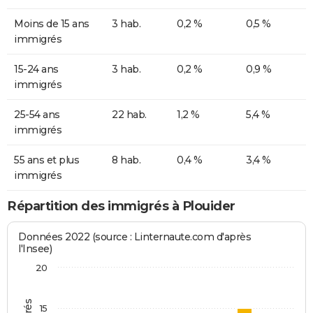
Moins de 15 ans
3 hab.
0,2 %
0,5 %
immigrés
15-24 ans
3 hab.
0,2 %
0,9 %
immigrés
25-54 ans
22 hab.
1,2 %
5,4 %
immigrés
55 ans et plus
8 hab.
0,4 %
3,4 %
immigrés
Répartition des immigrés à Plouider
Données 2022 (source : Linternaute.com d'après
l'Insee)
20
15