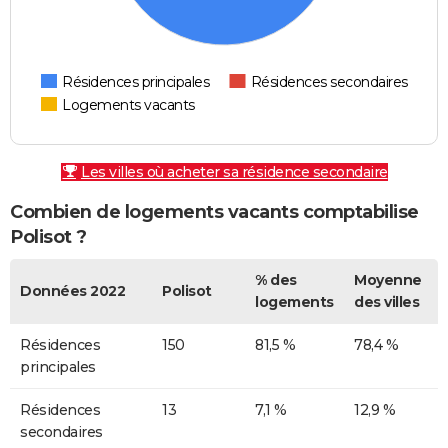
Résidences principales
Résidences secondaires
Logements vacants
Les villes où acheter sa résidence secondaire
Combien de logements vacants comptabilise
Polisot ?
% des
Moyenne
Données 2022
Polisot
logements
des villes
Résidences
150
81,5 %
78,4 %
principales
Résidences
13
7,1 %
12,9 %
secondaires