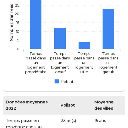
25
Nombres d'années
20
15
10
5
0
Temps
Temps
Temps
Temps
passé dans
passé dans
passé dans
passé dans
un
un
un
un
logement
logement
logement
logement
propriétaire
locatif
HLM
gratuit
Polisot
Données moyennes
Moyenne
Polisot
2022
des villes
Temps passé en
23 an(s)
15 ans
moyenne dans un