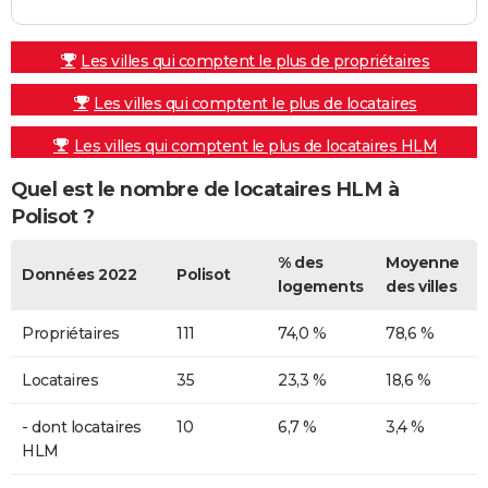
Les villes qui comptent le plus de propriétaires
Les villes qui comptent le plus de locataires
Les villes qui comptent le plus de locataires HLM
Quel est le nombre de locataires HLM à
Polisot ?
% des
Moyenne
Données 2022
Polisot
logements
des villes
Propriétaires
111
74,0 %
78,6 %
Locataires
35
23,3 %
18,6 %
- dont locataires
10
6,7 %
3,4 %
HLM