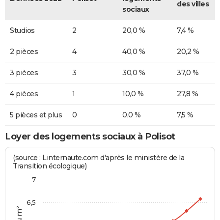
des villes
sociaux
Studios
2
20,0 %
7,4 %
2 pièces
4
40,0 %
20,2 %
3 pièces
3
30,0 %
37,0 %
4 pièces
1
10,0 %
27,8 %
5 pièces et plus
0
0,0 %
7,5 %
Loyer des logements sociaux à Polisot
(source : Linternaute.com d'après le ministère de la
Transition écologique)
7
6,5